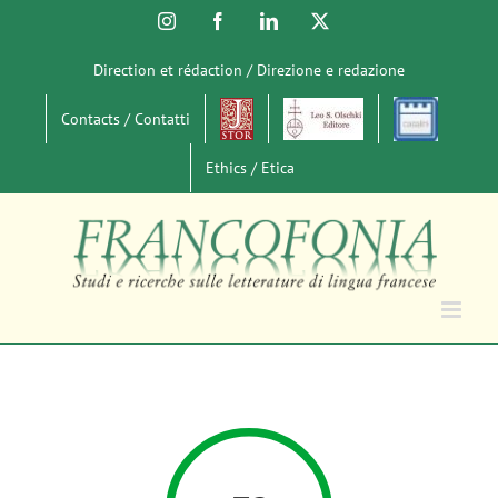
Salta
Instagram
Facebook
LinkedIn
X
al
contenuto
Direction et rédaction / Direzione e redazione
Contacts / Contatti
Ethics / Etica