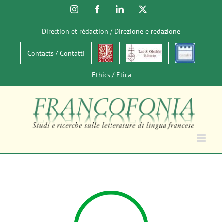
Salta
Instagram
Facebook
LinkedIn
X
al
contenuto
Direction et rédaction / Direzione e redazione
Contacts / Contatti
Ethics / Etica