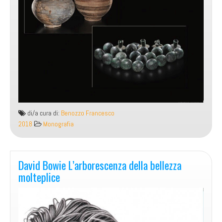
di/a cura di:
Benozzo Francesco
2018
Monografia
David Bowie L’arborescenza della bellezza
molteplice