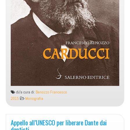
di/a cura di:
Benozzo Francesco
2015
Monografia
Appello all’UNESCO per liberare Dante dai
dantisti