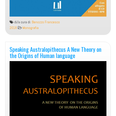
di/a cura di:
Benozzo Francesco
2018
Monografia
Speaking Australopithecus A New Theory on
the Origins of Human language