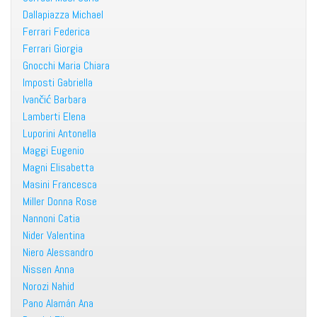
Dallapiazza Michael
Ferrari Federica
Ferrari Giorgia
Gnocchi Maria Chiara
Imposti Gabriella
Ivančić Barbara
Lamberti Elena
Luporini Antonella
Maggi Eugenio
Magni Elisabetta
Masini Francesca
Miller Donna Rose
Nannoni Catia
Nider Valentina
Niero Alessandro
Nissen Anna
Norozi Nahid
Pano Alamán Ana