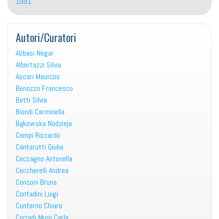
1991
Autori/Curatori
Abbasi Negar
Albertazzi Silvia
Ascari Maurizio
Benozzo Francesco
Betti Silvia
Biondi Carminella
Bąkowska Nadzieja
Campi Riccardo
Cantarutti Giulia
Ceccagno Antonella
Ceccherelli Andrea
Conconi Bruna
Contadini Luigi
Conterno Chiara
Corradi Musi Carla