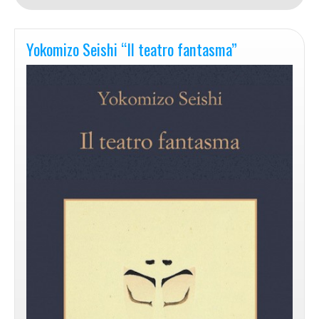
Yokomizo Seishi “Il teatro fantasma”