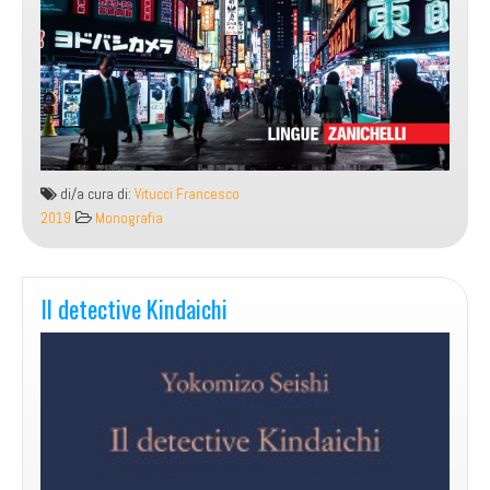
di/a cura di:
Vitucci Francesco
2019
Monografia
Il detective Kindaichi