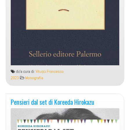
di/a cura di:
Vitucci Francesco
2023
Monografia
Pensieri dal set di Koreeda Hirokazu