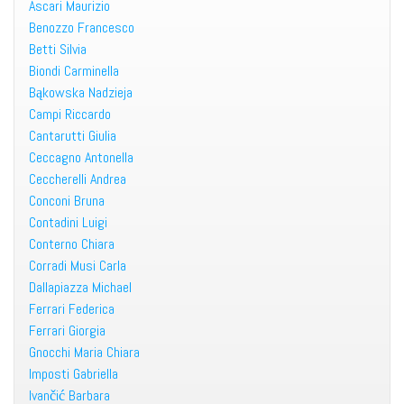
Ascari Maurizio
Benozzo Francesco
Betti Silvia
Biondi Carminella
Bąkowska Nadzieja
Campi Riccardo
Cantarutti Giulia
Ceccagno Antonella
Ceccherelli Andrea
Conconi Bruna
Contadini Luigi
Conterno Chiara
Corradi Musi Carla
Dallapiazza Michael
Ferrari Federica
Ferrari Giorgia
Gnocchi Maria Chiara
Imposti Gabriella
Ivančić Barbara