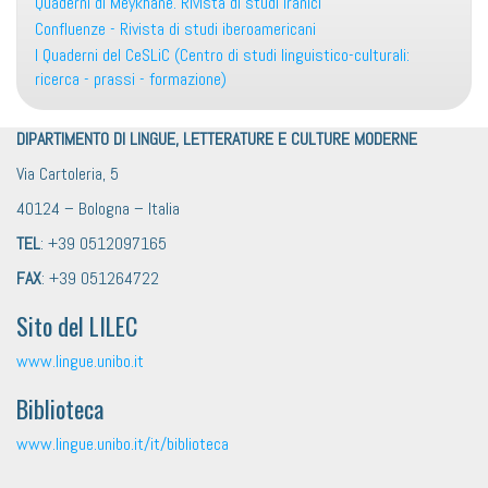
Quaderni di Meykhané. Rivista di studi iranici
Confluenze - Rivista di studi iberoamericani
I Quaderni del CeSLiC (Centro di studi linguistico-culturali:
ricerca - prassi - formazione)
DIPARTIMENTO DI LINGUE, LETTERATURE E CULTURE MODERNE
Via Cartoleria, 5
40124 – Bologna – Italia
TEL
: +39 0512097165
FAX
: +39 051264722
Sito del LILEC
www.lingue.unibo.it
Biblioteca
www.lingue.unibo.it/it/biblioteca