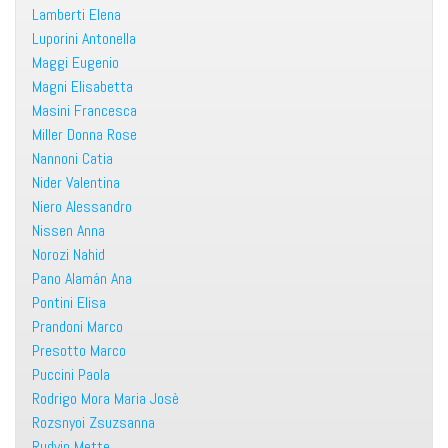
Lamberti Elena
Luporini Antonella
Maggi Eugenio
Magni Elisabetta
Masini Francesca
Miller Donna Rose
Nannoni Catia
Nider Valentina
Niero Alessandro
Nissen Anna
Norozi Nahid
Pano Alamán Ana
Pontini Elisa
Prandoni Marco
Presotto Marco
Puccini Paola
Rodrigo Mora Maria Josè
Rozsnyoi Zsuzsanna
Rudvin Mette