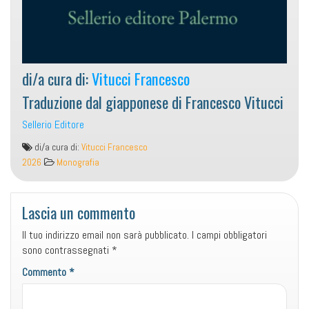
di/a cura di:
Vitucci Francesco
Traduzione dal giapponese di Francesco Vitucci
Sellerio Editore
“Il
di/a cura di:
Vitucci Francesco
detective
2026
Monografia
Kindaichi
e
la
Lascia un commento
filastrocca
Il tuo indirizzo email non sarà pubblicato.
I campi obbligatori
demoniaca”
sono contrassegnati
*
di
Seishi
Commento
*
Yokomizo