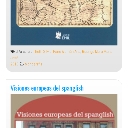
di/a cura di:
Betti Silvia
,
Pano Alamán Ana
,
Rodrigo Mora Maria
Josè
2016
Monografia
Visiones europeas del spanglish