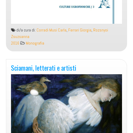
di/a cura di:
Corradi Musi Carla
,
Ferrari Giorgia
,
Rozsnyoi
Zsuzsanna
2016
Monografia
Sciamani, letterati e artisti