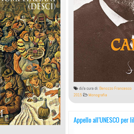
di/a cura di:
Benozzo Francesco
2015
Monografia
Appello all’UNESCO per li