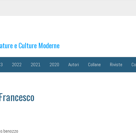
rature e Culture Moderne
23
2022
2021
2020
Autori
Collane
Riviste
Co
Francesco
co.benozzo