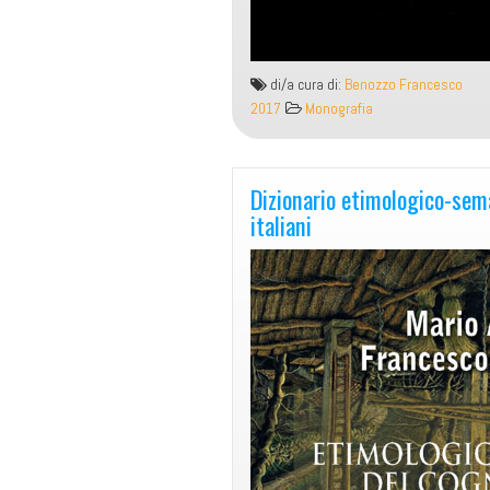
di/a cura di:
Benozzo Francesco
2017
Monografia
Dizionario etimologico-sem
italiani