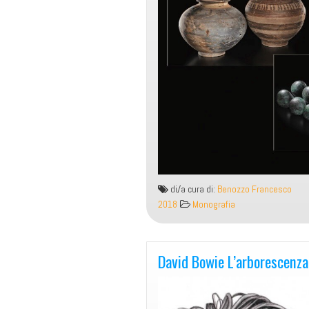
di/a cura di:
Benozzo Francesco
2018
Monografia
David Bowie L’arbor