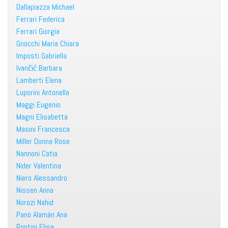
Dallapiazza Michael
Ferrari Federica
Ferrari Giorgia
Gnocchi Maria Chiara
Imposti Gabriella
Ivančić Barbara
Lamberti Elena
Luporini Antonella
Maggi Eugenio
Magni Elisabetta
Masini Francesca
Miller Donna Rose
Nannoni Catia
Nider Valentina
Niero Alessandro
Nissen Anna
Norozi Nahid
Pano Alamán Ana
Pontini Elisa