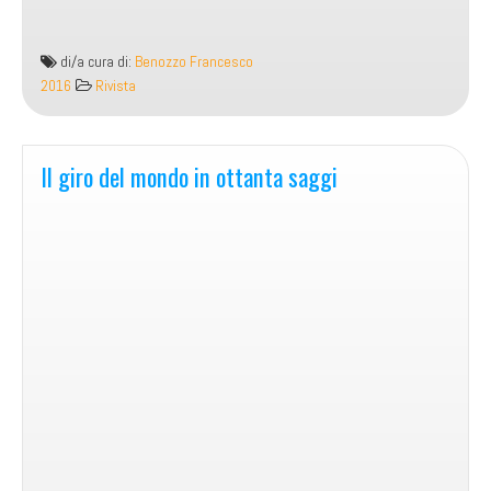
di/a cura di:
Benozzo Francesco
2016
Rivista
Il giro del mondo in ottanta saggi