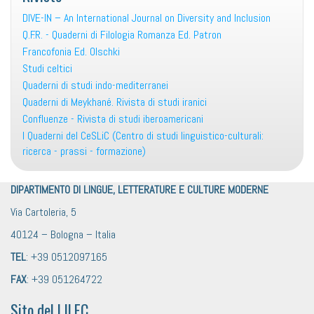
DIVE-IN – An International Journal on Diversity and Inclusion
Q.F.R. - Quaderni di Filologia Romanza Ed. Patron
Francofonia Ed. Olschki
Studi celtici
Quaderni di studi indo-mediterranei
Quaderni di Meykhané. Rivista di studi iranici
Confluenze - Rivista di studi iberoamericani
I Quaderni del CeSLiC (Centro di studi linguistico-culturali:
ricerca - prassi - formazione)
DIPARTIMENTO DI LINGUE, LETTERATURE E CULTURE MODERNE
Via Cartoleria, 5
40124 – Bologna – Italia
TEL
: +39 0512097165
FAX
: +39 051264722
Sito del LILEC