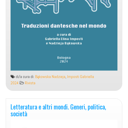
di/a cura di:
Bąkowska Nadzieja
,
Imposti Gabriella
2024
Rivista
Letteratura e altri mondi. Generi, politica,
società