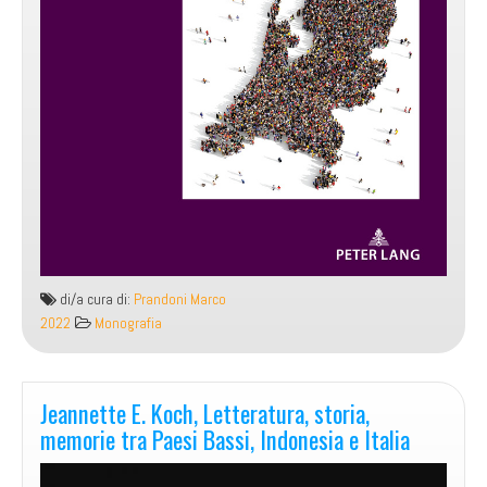
di/a cura di:
Prandoni Marco
2022
Monografia
Jeannette E. Koch, Letteratura, storia,
memorie tra Paesi Bassi, Indonesia e Italia