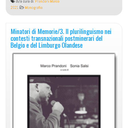
di/a cura di:
Prandoni Marco
2021
Monografia
Minatori di Memorie/3. Il plurilinguismo nei
contesti transnazionali postminerari del
Belgio e del Limburgo Olandese