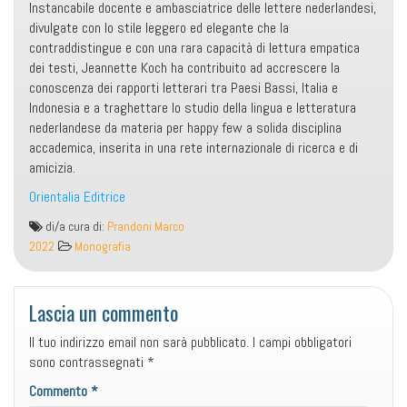
Instancabile docente e ambasciatrice delle lettere nederlandesi,
divulgate con lo stile leggero ed elegante che la
contraddistingue e con una rara capacità di lettura empatica
dei testi, Jeannette Koch ha contribuito ad accrescere la
conoscenza dei rapporti letterari tra Paesi Bassi, Italia e
Indonesia e a traghettare lo studio della lingua e letteratura
nederlandese da materia per happy few a solida disciplina
accademica, inserita in una rete internazionale di ricerca e di
amicizia.
Orientalia Editrice
Jeannette
di/a cura di:
Prandoni Marco
E.
2022
Monografia
Koch,
Letteratura,
storia,
Lascia un commento
memorie
Il tuo indirizzo email non sarà pubblicato.
I campi obbligatori
tra
sono contrassegnati
*
Paesi
Bassi,
Commento
*
Indonesia