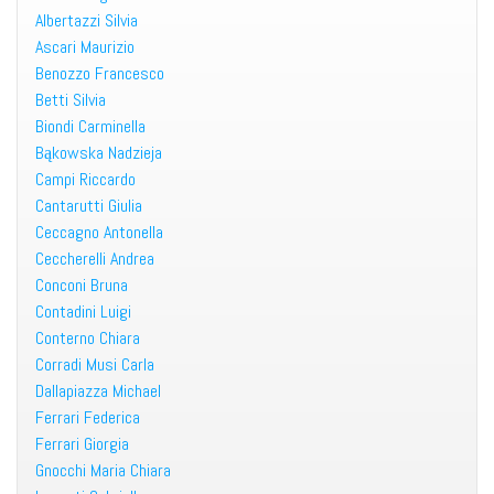
Albertazzi Silvia
Ascari Maurizio
Benozzo Francesco
Betti Silvia
Biondi Carminella
Bąkowska Nadzieja
Campi Riccardo
Cantarutti Giulia
Ceccagno Antonella
Ceccherelli Andrea
Conconi Bruna
Contadini Luigi
Conterno Chiara
Corradi Musi Carla
Dallapiazza Michael
Ferrari Federica
Ferrari Giorgia
Gnocchi Maria Chiara