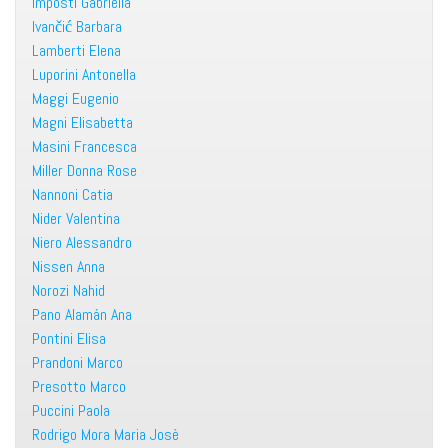
Imposti Gabriella
Ivančić Barbara
Lamberti Elena
Luporini Antonella
Maggi Eugenio
Magni Elisabetta
Masini Francesca
Miller Donna Rose
Nannoni Catia
Nider Valentina
Niero Alessandro
Nissen Anna
Norozi Nahid
Pano Alamán Ana
Pontini Elisa
Prandoni Marco
Presotto Marco
Puccini Paola
Rodrigo Mora Maria Josè