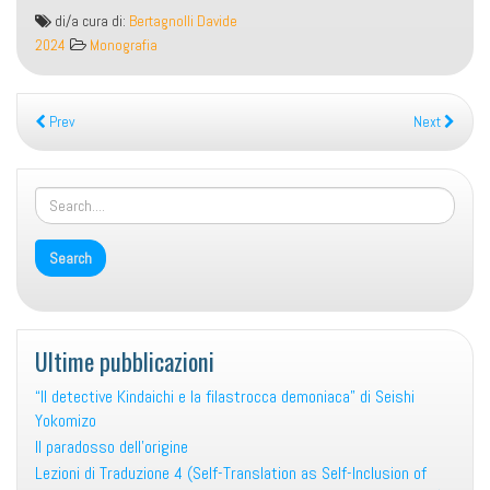
Lezioni
di/a cura di:
Bertagnolli Davide
di
2024
Monografia
Traduzione
2
(La
Prev
Next
traduzione
del
“Nibelungenlied”.
Problemi
di
un
atto
interpretativo)
Ultime pubblicazioni
“Il detective Kindaichi e la filastrocca demoniaca” di Seishi
Yokomizo
Il paradosso dell’origine
Lezioni di Traduzione 4 (Self-Translation as Self-Inclusion of