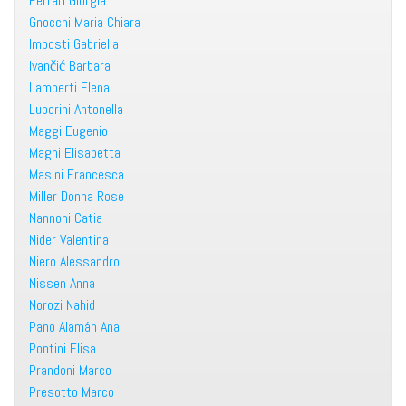
Ferrari Giorgia
Gnocchi Maria Chiara
Imposti Gabriella
Ivančić Barbara
Lamberti Elena
Luporini Antonella
Maggi Eugenio
Magni Elisabetta
Masini Francesca
Miller Donna Rose
Nannoni Catia
Nider Valentina
Niero Alessandro
Nissen Anna
Norozi Nahid
Pano Alamán Ana
Pontini Elisa
Prandoni Marco
Presotto Marco