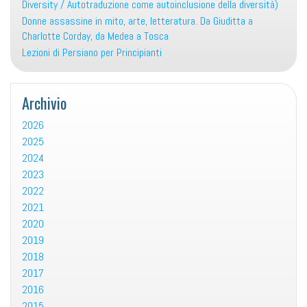
Diversity / Autotraduzione come autoinclusione della diversità)
Donne assassine in mito, arte, letteratura. Da Giuditta a
Charlotte Corday, da Medea a Tosca
Lezioni di Persiano per Principianti
Archivio
2026
2025
2024
2023
2022
2021
2020
2019
2018
2017
2016
2015