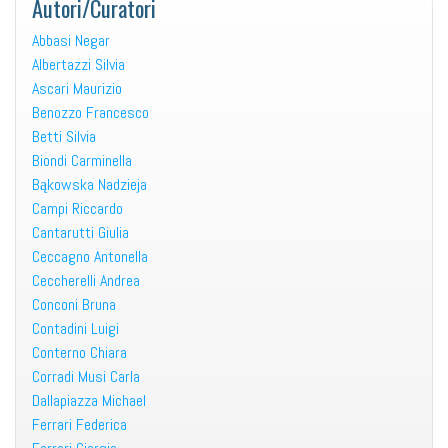
Autori/Curatori
Abbasi Negar
Albertazzi Silvia
Ascari Maurizio
Benozzo Francesco
Betti Silvia
Biondi Carminella
Bąkowska Nadzieja
Campi Riccardo
Cantarutti Giulia
Ceccagno Antonella
Ceccherelli Andrea
Conconi Bruna
Contadini Luigi
Conterno Chiara
Corradi Musi Carla
Dallapiazza Michael
Ferrari Federica