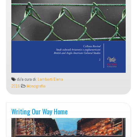
di/a cura di:
Lamberti Elena
2016
Monografia
Writing Our Way Home