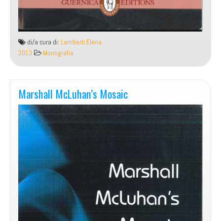
di/a cura di:
Lamberti Elena
2013
Monografia
Marshall McLuhan’s Mosaic