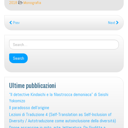
Cohen
2018
Monografia
–
Come
un
Prev
Next
uccellino
su
fili
di
parole
Ultime pubblicazioni
“Il detective Kindaichi e la filastrocca demoniaca” di Seishi
Yokomizo
Il paradosso dell’origine
Lezioni di Traduzione 4 (Self-Translation as Self-Inclusion of
Diversity / Autotraduzione come autoinclusione della diversità)
Donne assassine in mito, arte, letteratura. Da Giuditta a