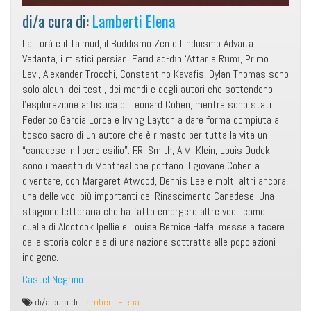
di/a cura di:
Lamberti Elena
La Torà e il Talmud, il Buddismo Zen e l’Induismo Advaita
Vedanta, i mistici persiani Farīd ad-dīn ‘Attār e Rūmī, Primo
Levi, Alexander Trocchi, Constantino Kavafis, Dylan Thomas sono
solo alcuni dei testi, dei mondi e degli autori che sottendono
l’esplorazione artistica di Leonard Cohen, mentre sono stati
Federico Garcia Lorca e Irving Layton a dare forma compiuta al
bosco sacro di un autore che è rimasto per tutta la vita un
“canadese in libero esilio”. F.R. Smith, A.M. Klein, Louis Dudek
sono i maestri di Montreal che portano il giovane Cohen a
diventare, con Margaret Atwood, Dennis Lee e molti altri ancora,
una delle voci più importanti del Rinascimento Canadese. Una
stagione letteraria che ha fatto emergere altre voci, come
quelle di Alootook Ipellie e Louise Bernice Halfe, messe a tacere
dalla storia coloniale di una nazione sottratta alle popolazioni
indigene.
Castel Negrino
Leonard
di/a cura di:
Lamberti Elena