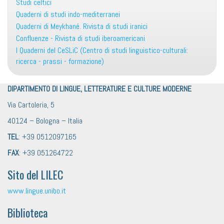
Studi celtici
Quaderni di studi indo-mediterranei
Quaderni di Meykhané. Rivista di studi iranici
Confluenze - Rivista di studi iberoamericani
I Quaderni del CeSLiC (Centro di studi linguistico-culturali:
ricerca - prassi - formazione)
DIPARTIMENTO DI LINGUE, LETTERATURE E CULTURE MODERNE
Via Cartoleria, 5
40124 – Bologna – Italia
TEL
: +39 0512097165
FAX
: +39 051264722
Sito del LILEC
www.lingue.unibo.it
Biblioteca