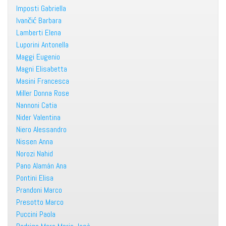
Imposti Gabriella
Ivančić Barbara
Lamberti Elena
Luporini Antonella
Maggi Eugenio
Magni Elisabetta
Masini Francesca
Miller Donna Rose
Nannoni Catia
Nider Valentina
Niero Alessandro
Nissen Anna
Norozi Nahid
Pano Alamán Ana
Pontini Elisa
Prandoni Marco
Presotto Marco
Puccini Paola