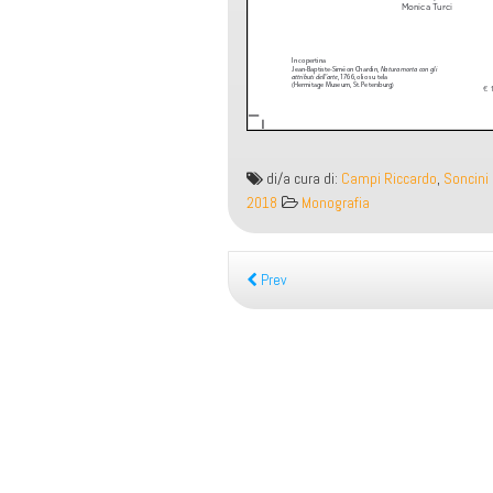
Alla
di/a cura di:
Campi Riccardo
,
Soncini
conquista
2018
Monografia
della
modernità.
Studi
Prev
sul
Settecento
in
onore
di
Daniela
Gallingani