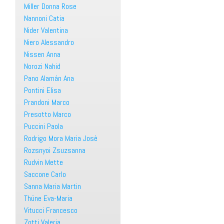
Miller Donna Rose
Nannoni Catia
Nider Valentina
Niero Alessandro
Nissen Anna
Norozi Nahid
Pano Alamán Ana
Pontini Elisa
Prandoni Marco
Presotto Marco
Puccini Paola
Rodrigo Mora Maria Josè
Rozsnyoi Zsuzsanna
Rudvin Mette
Saccone Carlo
Sanna Maria Martin
Thüne Eva-Maria
Vitucci Francesco
Zotti Valeria