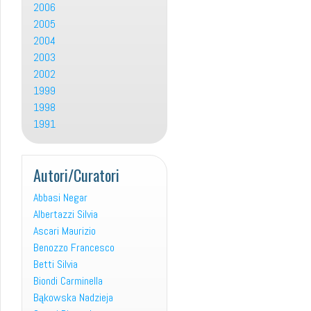
2006
2005
2004
2003
2002
1999
1998
1991
Autori/Curatori
Abbasi Negar
Albertazzi Silvia
Ascari Maurizio
Benozzo Francesco
Betti Silvia
Biondi Carminella
Bąkowska Nadzieja