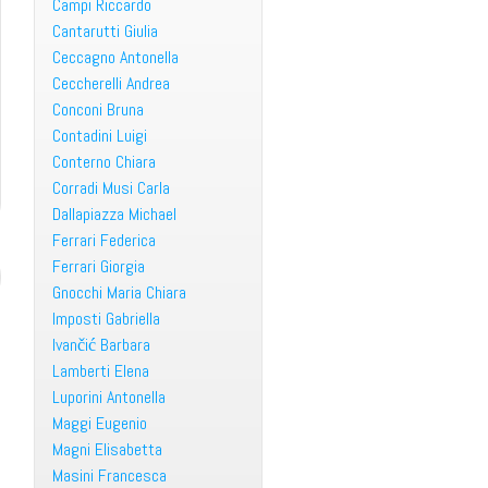
Campi Riccardo
Cantarutti Giulia
Ceccagno Antonella
Ceccherelli Andrea
Conconi Bruna
Contadini Luigi
Conterno Chiara
Corradi Musi Carla
Dallapiazza Michael
Ferrari Federica
Ferrari Giorgia
Gnocchi Maria Chiara
Imposti Gabriella
Ivančić Barbara
Lamberti Elena
Luporini Antonella
Maggi Eugenio
Magni Elisabetta
Masini Francesca