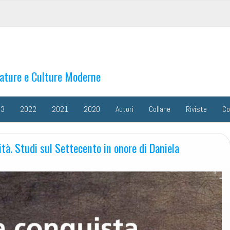
rature e Culture Moderne
23
2022
2021
2020
Autori
Collane
Riviste
Co
tà. Studi sul Settecento in onore di Daniela