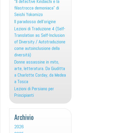
“Il detective Kindaichi e la
filastrocca demoniaca” di
Seishi Yokomizo
Il paradosso dell’origine
Lezioni di Traduzione 4 (Self-
Translation as Self-Inclusion
of Diversity / Autotraduzione
come autoinclusione della
diversità)
Donne assassine in mito,
arte, letteratura. Da Giuditta
a Charlotte Corday, da Medea
a Tosca
Lezioni di Persiano per
Principianti
Archivio
2026