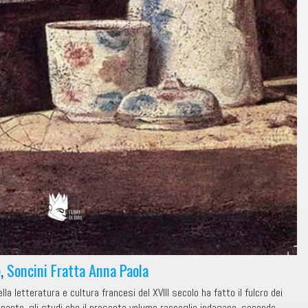
o
,
Soncini Fratta Anna Paola
lla letteratura e cultura francesi del XVIII secolo ha fatto il fulcro dei
egnante, gli studi che il presente volume raccoglie indagano, secondo