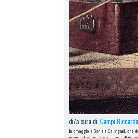
di/a cura di:
Campi Riccard
In omaggio a Daniela Gallingani, che de
propri interessi di studiosa e di ins