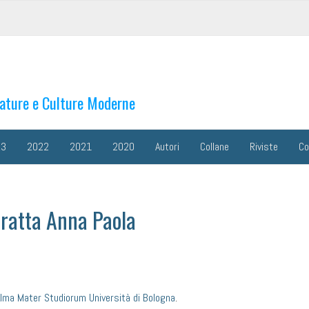
rature e Culture Moderne
23
2022
2021
2020
Autori
Collane
Riviste
Co
ratta Anna Paola
lma Mater Studiorum Università di Bologna
.