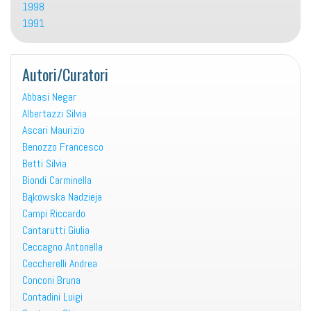
1998
1991
Autori/Curatori
Abbasi Negar
Albertazzi Silvia
Ascari Maurizio
Benozzo Francesco
Betti Silvia
Biondi Carminella
Bąkowska Nadzieja
Campi Riccardo
Cantarutti Giulia
Ceccagno Antonella
Ceccherelli Andrea
Conconi Bruna
Contadini Luigi