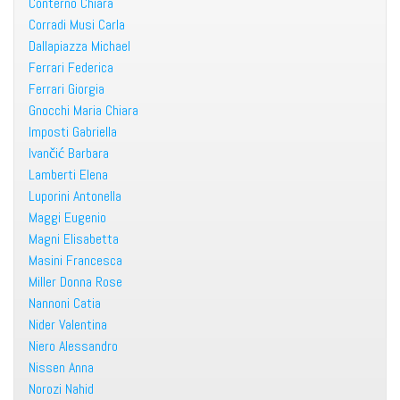
Conterno Chiara
Corradi Musi Carla
Dallapiazza Michael
Ferrari Federica
Ferrari Giorgia
Gnocchi Maria Chiara
Imposti Gabriella
Ivančić Barbara
Lamberti Elena
Luporini Antonella
Maggi Eugenio
Magni Elisabetta
Masini Francesca
Miller Donna Rose
Nannoni Catia
Nider Valentina
Niero Alessandro
Nissen Anna
Norozi Nahid