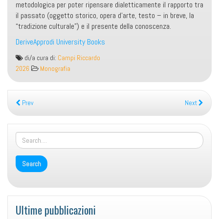
metodologica per poter ripensare dialetticamente il rapporto tra
il passato (oggetto storico, opera d’arte, testo – in breve, la
“tradizione culturale”) e il presente della conoscenza.
DeriveApprodi University Books
Il
di/a cura di:
Campi Riccardo
paradosso
2026
Monografia
dell’origine
Prev
Next
Ultime pubblicazioni