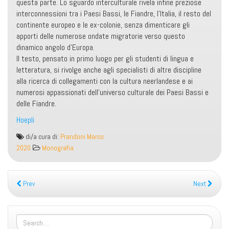
questa parte. Lo sguardo interculturale rivela infine preziose
interconnessioni tra i Paesi Bassi, le Fiandre, l’Italia, il resto del
continente europeo e le ex-colonie, senza dimenticare gli
apporti delle numerose ondate migratorie verso questo
dinamico angolo d’Europa.
Il testo, pensato in primo luogo per gli studenti di lingua e
letteratura, si rivolge anche agli specialisti di altre discipline
alla ricerca di collegamenti con la cultura neerlandese e ai
numerosi appassionati dell’universo culturale dei Paesi Bassi e
delle Fiandre.
Hoepli
Cultura
di/a cura di:
Prandoni Marco
letteraria
2020
Monografia
neerlandese.
Autori,
testi
Prev
Next
e
contesti
dal
Medioevo