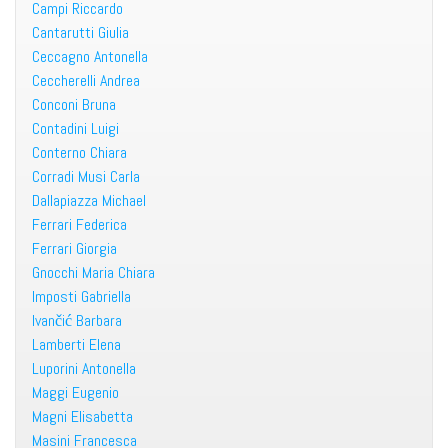
Campi Riccardo
Cantarutti Giulia
Ceccagno Antonella
Ceccherelli Andrea
Conconi Bruna
Contadini Luigi
Conterno Chiara
Corradi Musi Carla
Dallapiazza Michael
Ferrari Federica
Ferrari Giorgia
Gnocchi Maria Chiara
Imposti Gabriella
Ivančić Barbara
Lamberti Elena
Luporini Antonella
Maggi Eugenio
Magni Elisabetta
Masini Francesca