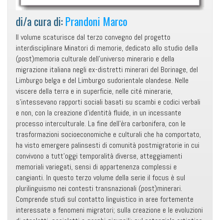
di/a cura di:
Prandoni Marco
Il volume scaturisce dal terzo convegno del progetto
interdisciplinare Minatori di memorie, dedicato allo studio della
(post)memoria culturale dell’universo minerario e della
migrazione italiana negli ex-distretti minerari del Borinage, del
Limburgo belga e del Limburgo sudorientale olandese. Nelle
viscere della terra e in superficie, nelle cité minerarie,
s’intessevano rapporti sociali basati su scambi e codici verbali
e non, con la creazione d’identità fluide, in un incessante
processo interculturale. La fine dell’èra carbonifera, con le
trasformazioni socioeconomiche e culturali che ha comportato,
ha visto emergere palinsesti di comunità postmigratorie in cui
convivono a tutt’oggi temporalità diverse, atteggiamenti
memoriali variegati, sensi di appartenenza complessi e
cangianti. In questo terzo volume della serie il focus è sul
plurilinguismo nei contesti transnazionali (post)minerari.
Comprende studi sul contatto linguistico in aree fortemente
interessate a fenomeni migratori; sulla creazione e le evoluzioni