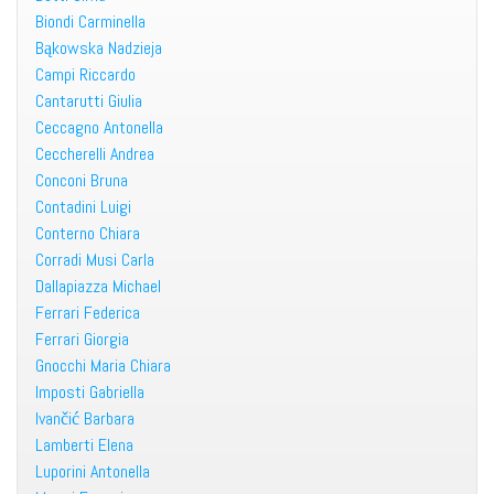
Biondi Carminella
Bąkowska Nadzieja
Campi Riccardo
Cantarutti Giulia
Ceccagno Antonella
Ceccherelli Andrea
Conconi Bruna
Contadini Luigi
Conterno Chiara
Corradi Musi Carla
Dallapiazza Michael
Ferrari Federica
Ferrari Giorgia
Gnocchi Maria Chiara
Imposti Gabriella
Ivančić Barbara
Lamberti Elena
Luporini Antonella