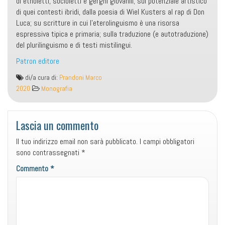
di etnoletti, socioletti e gerghi giovanili; sul potenziale artistico
di quei contesti ibridi, dalla poesia di Wiel Kusters al rap di Don
Luca; su scritture in cui l’eterolinguismo è una risorsa
espressiva tipica e primaria; sulla traduzione (e autotraduzione)
del plurilinguismo e di testi mistilingui.
Patron editore
Minatori
di/a cura di:
Prandoni Marco
di
2020
Monografia
Memorie/3.
Il
plurilinguismo
Lascia un commento
nei
Il tuo indirizzo email non sarà pubblicato.
I campi obbligatori
contesti
sono contrassegnati
*
transnazionali
postminerari
Commento
*
del
Belgio
e
del
Limburgo