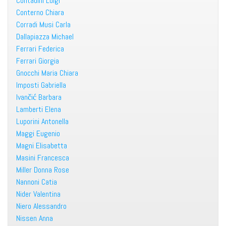
Contadini Luigi
Conterno Chiara
Corradi Musi Carla
Dallapiazza Michael
Ferrari Federica
Ferrari Giorgia
Gnocchi Maria Chiara
Imposti Gabriella
Ivančić Barbara
Lamberti Elena
Luporini Antonella
Maggi Eugenio
Magni Elisabetta
Masini Francesca
Miller Donna Rose
Nannoni Catia
Nider Valentina
Niero Alessandro
Nissen Anna