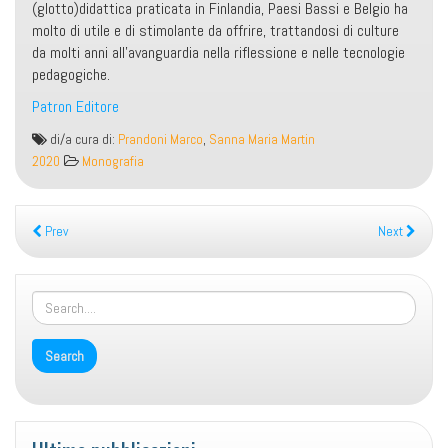
(glotto)didattica praticata in Finlandia, Paesi Bassi e Belgio ha
molto di utile e di stimolante da offrire, trattandosi di culture
da molti anni all’avanguardia nella riflessione e nelle tecnologie
pedagogiche.
Patron Editore
Suomi!
di/a cura di:
Prandoni Marco
,
Sanna Maria Martin
Nederlands!
2020
Monografia
Pratiche
partecipative
di
Prev
Next
didattica
delle
lingue