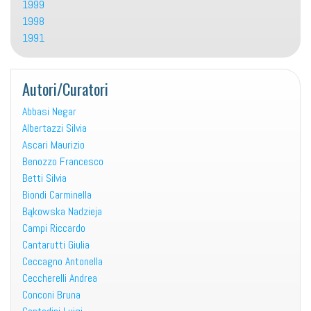
1999
1998
1991
Autori/Curatori
Abbasi Negar
Albertazzi Silvia
Ascari Maurizio
Benozzo Francesco
Betti Silvia
Biondi Carminella
Bąkowska Nadzieja
Campi Riccardo
Cantarutti Giulia
Ceccagno Antonella
Ceccherelli Andrea
Conconi Bruna