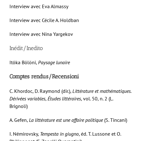
Interview avec Eva Almassy
Interview avec Cécile A. Holdban
Interview avec Nina Yargekov
Inédit/Inedito
I
tóka
B
ölöni
,
Paysage lunaire
Comptes rendus/Recensioni
C. K
hordoc
, D. R
aymond
(dir.),
Littérature et mathématiques.
Dérivées variables
,
Études littéraires
, vol. 50, n. 2 (L.
Brignoli)
A. G
efen
,
La littérature est une affaire politique
(S. Tincani)
I. N
émirovsky
,
Tempesta in giugno
, éd. T. Lussone et O.