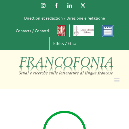
Salta
Instagram
Facebook
LinkedIn
X
al
contenuto
Direction et rédaction / Direzione e redazione
Contacts / Contatti
Ethics / Etica