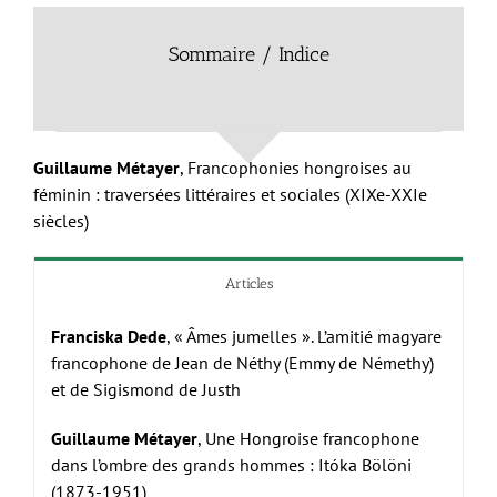
Sommaire /
Indice
Guillaume Métayer
, Francophonies hongroises au
féminin : traversées littéraires et sociales (XIX
e
-XXI
e
siècles)
Articles
Franciska Dede
, « Âmes jumelles ». L’amitié magyare
francophone de Jean de Néthy (Emmy de Némethy)
et de Sigismond de Justh
Guillaume Métayer
, Une Hongroise francophone
dans l’ombre des grands hommes : Itóka Bölöni
(1873-1951)