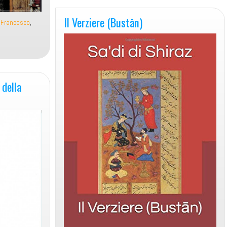
Il Verziere (Bustān)
 Francesco
,