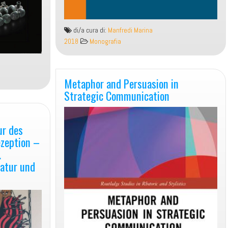
di/a cura di:
Manfredi Marina
2018
Monografia
Metaphor and Persuasion in
Strategic Communication
ur des
ezeption –
.
ratur und