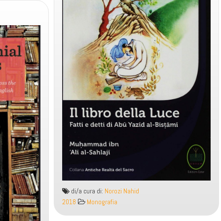
di/a cura di:
Norozi Nahid
2018
Monografia