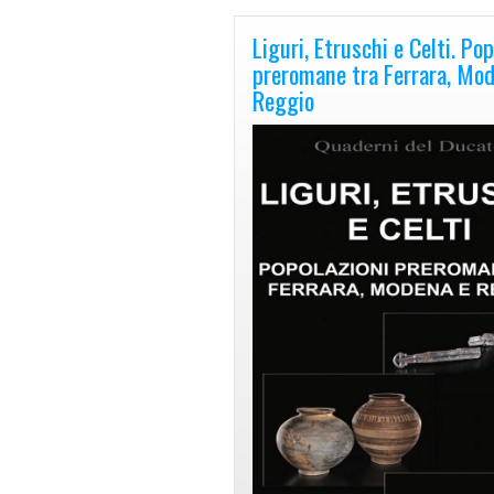
Liguri, Etruschi e Celti. Pop
preromane tra Ferrara, Mo
Reggio