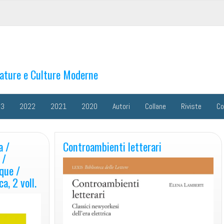
rature e Culture Moderne
23
2022
2021
2020
Autori
Collane
Riviste
Co
a /
Controambienti letterari
 /
que /
a, 2 voll.