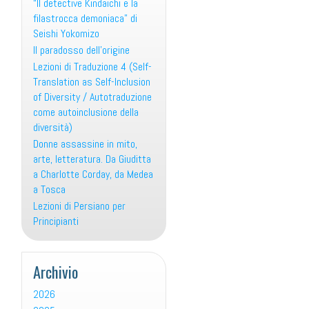
“Il detective Kindaichi e la
filastrocca demoniaca” di
Seishi Yokomizo
Il paradosso dell’origine
Lezioni di Traduzione 4 (Self-
Translation as Self-Inclusion
of Diversity / Autotraduzione
come autoinclusione della
diversità)
Donne assassine in mito,
arte, letteratura. Da Giuditta
a Charlotte Corday, da Medea
a Tosca
Lezioni di Persiano per
Principianti
Archivio
2026