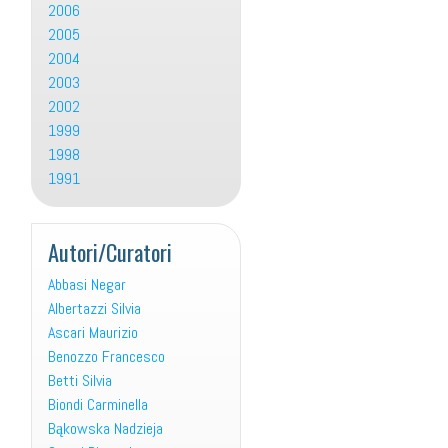
2006
2005
2004
2003
2002
1999
1998
1991
Autori/Curatori
Abbasi Negar
Albertazzi Silvia
Ascari Maurizio
Benozzo Francesco
Betti Silvia
Biondi Carminella
Bąkowska Nadzieja