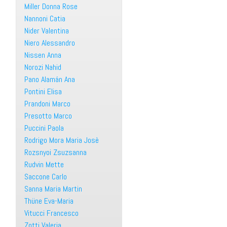
Miller Donna Rose
Nannoni Catia
Nider Valentina
Niero Alessandro
Nissen Anna
Norozi Nahid
Pano Alamán Ana
Pontini Elisa
Prandoni Marco
Presotto Marco
Puccini Paola
Rodrigo Mora Maria Josè
Rozsnyoi Zsuzsanna
Rudvin Mette
Saccone Carlo
Sanna Maria Martin
Thüne Eva-Maria
Vitucci Francesco
Zotti Valeria