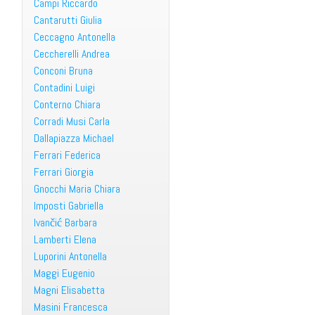
Campi Riccardo
Cantarutti Giulia
Ceccagno Antonella
Ceccherelli Andrea
Conconi Bruna
Contadini Luigi
Conterno Chiara
Corradi Musi Carla
Dallapiazza Michael
Ferrari Federica
Ferrari Giorgia
Gnocchi Maria Chiara
Imposti Gabriella
Ivančić Barbara
Lamberti Elena
Luporini Antonella
Maggi Eugenio
Magni Elisabetta
Masini Francesca