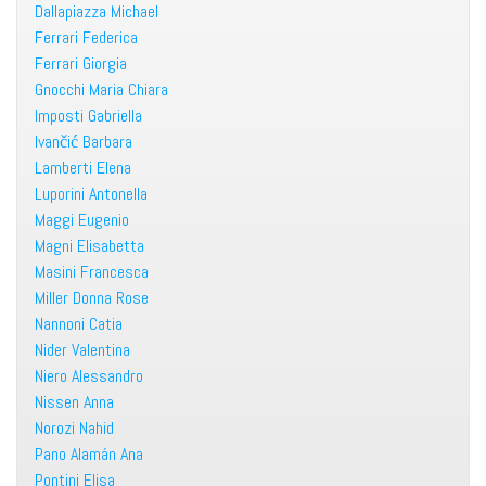
Dallapiazza Michael
Ferrari Federica
Ferrari Giorgia
Gnocchi Maria Chiara
Imposti Gabriella
Ivančić Barbara
Lamberti Elena
Luporini Antonella
Maggi Eugenio
Magni Elisabetta
Masini Francesca
Miller Donna Rose
Nannoni Catia
Nider Valentina
Niero Alessandro
Nissen Anna
Norozi Nahid
Pano Alamán Ana
Pontini Elisa