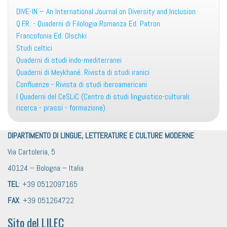
DIVE-IN – An International Journal on Diversity and Inclusion
Q.F.R. - Quaderni di Filologia Romanza Ed. Patron
Francofonia Ed. Olschki
Studi celtici
Quaderni di studi indo-mediterranei
Quaderni di Meykhané. Rivista di studi iranici
Confluenze - Rivista di studi iberoamericani
I Quaderni del CeSLiC (Centro di studi linguistico-culturali:
ricerca - prassi - formazione)
DIPARTIMENTO DI LINGUE, LETTERATURE E CULTURE MODERNE
Via Cartoleria, 5
40124 – Bologna – Italia
TEL
: +39 0512097165
FAX
: +39 051264722
Sito del LILEC