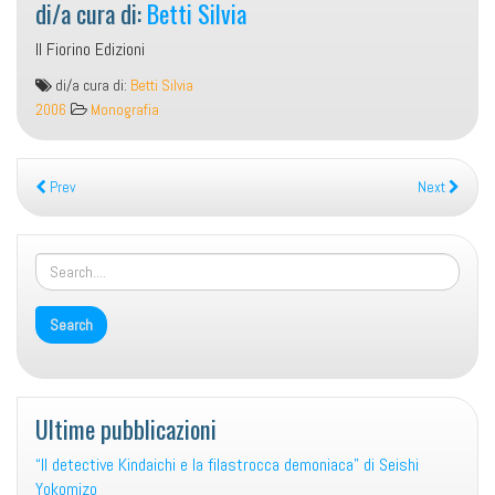
di/a cura di:
Betti Silvia
Il Fiorino Edizioni
Apuntes
di/a cura di:
Betti Silvia
sobre
2006
Monografia
el
español
de
Prev
Next
ayer
y
de
hoy
Ultime pubblicazioni
“Il detective Kindaichi e la filastrocca demoniaca” di Seishi
Yokomizo