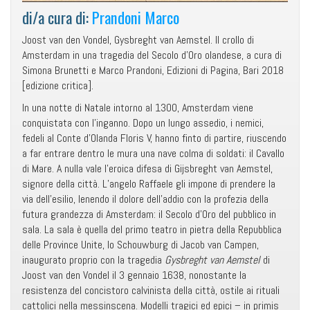
di/a cura di:
Prandoni Marco
Joost van den Vondel, Gysbreght van Aemstel. Il crollo di
Amsterdam in una tragedia del Secolo d’Oro olandese, a cura di
Simona Brunetti e Marco Prandoni, Edizioni di Pagina, Bari 2018
[edizione critica].
In una notte di Natale intorno al 1300, Amsterdam viene
conquistata con l’inganno. Dopo un lungo assedio, i nemici,
fedeli al Conte d’Olanda Floris V, hanno finto di partire, riuscendo
a far entrare dentro le mura una nave colma di soldati: il Cavallo
di Mare. A nulla vale l’eroica difesa di Gijsbreght van Aemstel,
signore della città. L’angelo Raffaele gli impone di prendere la
via dell’esilio, lenendo il dolore dell’addio con la profezia della
futura grandezza di Amsterdam: il Secolo d’Oro del pubblico in
sala. La sala è quella del primo teatro in pietra della Repubblica
delle Province Unite, lo Schouwburg di Jacob van Campen,
inaugurato proprio con la tragedia
Gysbreght van Aemstel
di
Joost van den Vondel il 3 gennaio 1638, nonostante la
resistenza del concistoro calvinista della città, ostile ai rituali
cattolici nella messinscena. Modelli tragici ed epici – in primis