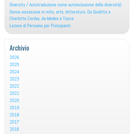
Diversity / Autotraduzione come autoinclusione della diversità)
Donne assassine in mito, arte, letteratura. Da Giuditta a
Charlotte Corday, da Medea a Tosca
Lezioni di Persiano per Principianti
Archivio
2026
2025
2024
2023
2022
2021
2020
2019
2018
2017
2016