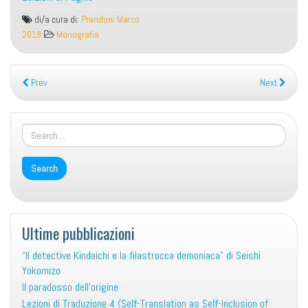
Gysbreght
di/a cura di:
Prandoni Marco
van
2018
Monografia
Aemstel.
Il
crollo
Prev
Next
di
Amsterdam
in
una
tragedia
del
Secolo
d’Oro
olandese
Ultime pubblicazioni
“Il detective Kindaichi e la filastrocca demoniaca” di Seishi
Yokomizo
Il paradosso dell’origine
Lezioni di Traduzione 4 (Self-Translation as Self-Inclusion of