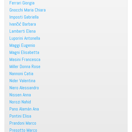
Ferrari Giorgia
Gnocchi Maria Chiara
Imposti Gabriella
Ivančić Barbara
Lamberti Elena
Luporini Antonella
Maggi Eugenio
Magni Elisabetta
Masini Francesca
Miller Donna Rose
Nannoni Catia
Nider Valentina
Niero Alessandro
Nissen Anna
Norozi Nahid
Pano Alamán Ana
Pontini Elisa
Prandoni Marco
Presotto Marco