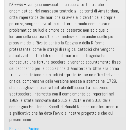
l’
Eneide
– vengono convocati in un’opera tutt’altro che
encomiastica. Nel consesso teatrale gli abitanti di Amsterdam,
città imperatrice dei mari che si avvia allo zenith della propria
potenza, vengono invitati a riflettere in modo complesso e
problematico su luci e ombre del passato: non solo quello
lontano della contea d’Olanda medievale, ma anche quello più
prossimo della Rivolta contro la Spagna e della Riforma
protestante, come le stragi di religiosi cattolici che vengono
attualizzate in terribili scene di martirio. La tragedia ha
conosciuto una fortuna secolare, divenendo appuntamento fisso
del capodanno per la popolazione di Amsterdam. Oltre alla prima
traduzione italiana e a studi interpretativi, se ne offre l’edizione
critica, comprensiva della versione messa a stampa nel 1729,
che accoglieva la prassi teatrale dell’epoca. La tradizione
spettacolare, interrotta con il cambiamento dei repertori nel
1969, è stata rinnovata dal 2012 al 2014 e nel 2016 dalla
compagnia Het Toneel Speelt di Ronald Klamer: un allestimento
significativo che ha dato l’avvio al nostro progetto e che qui
presentiamo.
Edizioni di Pagina