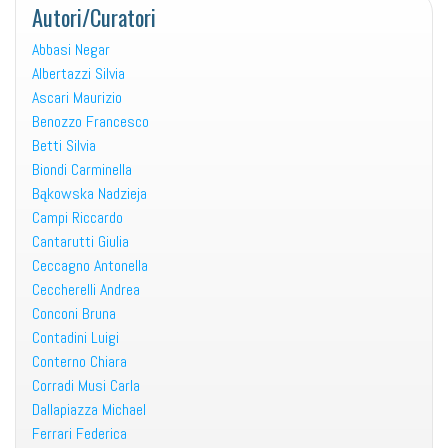
Autori/Curatori
Abbasi Negar
Albertazzi Silvia
Ascari Maurizio
Benozzo Francesco
Betti Silvia
Biondi Carminella
Bąkowska Nadzieja
Campi Riccardo
Cantarutti Giulia
Ceccagno Antonella
Ceccherelli Andrea
Conconi Bruna
Contadini Luigi
Conterno Chiara
Corradi Musi Carla
Dallapiazza Michael
Ferrari Federica