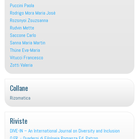
Puccini Paola
Rodrigo Mora Maria Josè
Rozsnyoi Zsuzsanna
Rudvin Mette
Saccone Carlo
Sanna Maria Martin
Thüne Eva-Maria
Vitucci Francesco
Zotti Valeria
Collane
Rizomatica
Riviste
DIVE-IN – An International Journal on Diversity and Inclusion
Q.F.R. - Quaderni di Filologia Romanza Ed. Patron