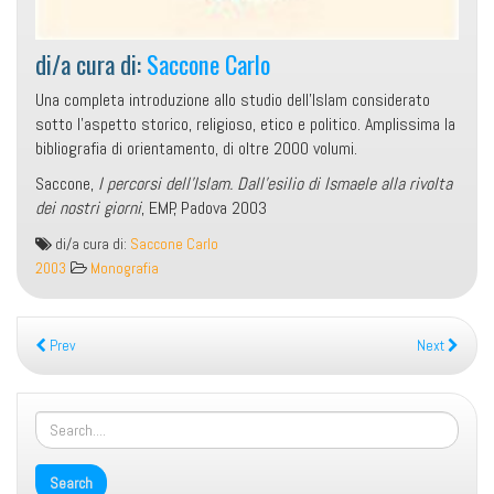
di/a cura di:
Saccone Carlo
Una completa introduzione allo studio dell’Islam considerato
sotto l’aspetto storico, religioso, etico e politico. Amplissima la
bibliografia di orientamento, di oltre 2000 volumi.
Saccone,
I percorsi dell’Islam. Dall’esilio di Ismaele alla rivolta
dei nostri giorni
, EMP, Padova 2003
I
di/a cura di:
Saccone Carlo
percorsi
2003
Monografia
dell’Islam.
Dall’esilio
di
Prev
Next
Ismaele
alla
rivolta
dei
nostri
giorni