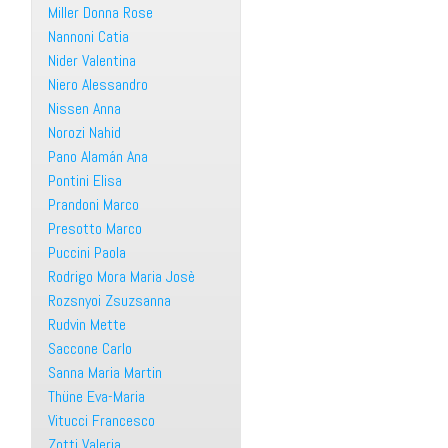
Miller Donna Rose
Nannoni Catia
Nider Valentina
Niero Alessandro
Nissen Anna
Norozi Nahid
Pano Alamán Ana
Pontini Elisa
Prandoni Marco
Presotto Marco
Puccini Paola
Rodrigo Mora Maria Josè
Rozsnyoi Zsuzsanna
Rudvin Mette
Saccone Carlo
Sanna Maria Martin
Thüne Eva-Maria
Vitucci Francesco
Zotti Valeria