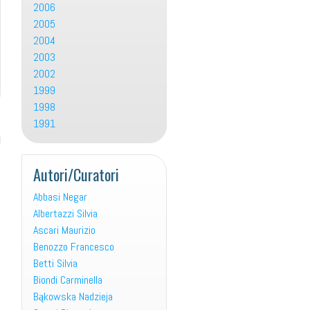
2006
2005
2004
2003
2002
1999
1998
1991
Autori/Curatori
Abbasi Negar
Albertazzi Silvia
Ascari Maurizio
Benozzo Francesco
Betti Silvia
Biondi Carminella
Bąkowska Nadzieja