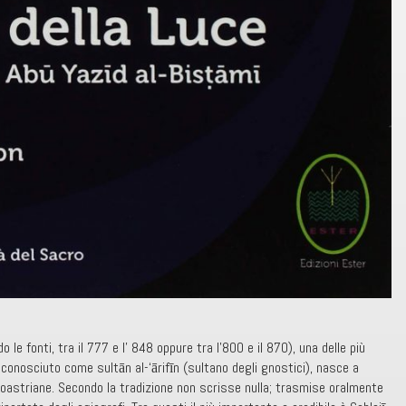
le fonti, tra il 777 e l’ 848 oppure tra l’800 e il 870), una delle più
 conosciuto come sultān al-‘ārifīn (sultano degli gnostici), nasce a
oastriane. Secondo la tradizione non scrisse nulla; trasmise oralmente