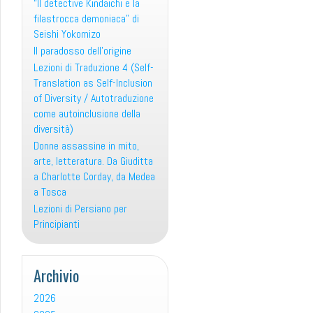
“Il detective Kindaichi e la
filastrocca demoniaca” di
Seishi Yokomizo
Il paradosso dell’origine
Lezioni di Traduzione 4 (Self-
Translation as Self-Inclusion
of Diversity / Autotraduzione
come autoinclusione della
diversità)
Donne assassine in mito,
arte, letteratura. Da Giuditta
a Charlotte Corday, da Medea
a Tosca
Lezioni di Persiano per
Principianti
Archivio
2026