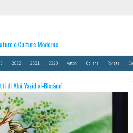
rature e Culture Moderne
23
2022
2021
2020
Autori
Collane
Riviste
Co
etti di Abū Yazīd al-Bisṭāmī