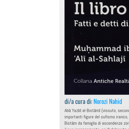
di/a cura di:
Norozi Nahid
Abū Yazīd al-Bistāmī (vissuto, secondo 
importanti figure del sufismo iranico,
Bistām da famiglia di ascendenze zor