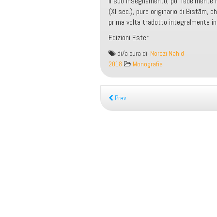
il suo insegnamento, poi fedelmente rip
(XI sec.), pure originario di Bistām, che
prima volta tradotto integralmente in 
Edizioni Ester
Il
di/a cura di:
Norozi Nahid
libro
2018
Monografia
della
Luce.
Fatti
Prev
e
detti
di
Abū
Yazīd
al-
Bisṭāmī