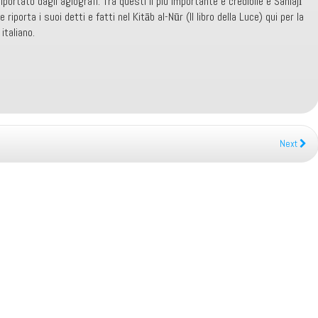
ortato dagli agiografi. Tra questi il più importante e credibile è Sahlajī
 riporta i suoi detti e fatti nel Kitāb al-Nūr (Il libro della Luce) qui per la
italiano.
Next