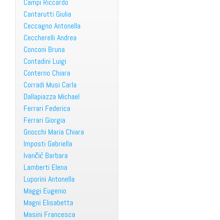
Campi Riccardo
Cantarutti Giulia
Ceccagno Antonella
Ceccherelli Andrea
Conconi Bruna
Contadini Luigi
Conterno Chiara
Corradi Musi Carla
Dallapiazza Michael
Ferrari Federica
Ferrari Giorgia
Gnocchi Maria Chiara
Imposti Gabriella
Ivančić Barbara
Lamberti Elena
Luporini Antonella
Maggi Eugenio
Magni Elisabetta
Masini Francesca