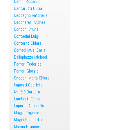
Campi Riccardo
Cantarutti Giulia
Ceccagno Antonella
Ceccherelli Andrea
Conconi Bruna
Contadini Luigi
Conterno Chiara
Corradi Musi Carla
Dallapiazza Michael
Ferrari Federica
Ferrari Giorgia
Gnocchi Maria Chiara
Imposti Gabriella
Ivančić Barbara
Lamberti Elena
Luporini Antonella
Maggi Eugenio
Magni Elisabetta
Masini Francesca