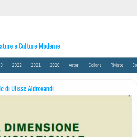
rature e Culture Moderne
23
2022
2021
2020
Autori
Collane
Riviste
Co
e di Ulisse Aldrovandi