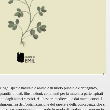
o
se ogni specie naturale e animale in modo puntuale e dettagliato,
ntità di dati, illustrazioni, commenti per la massima parte ispirati
ti dagli autori classici, dai bestiari medievali, e dai trattati coevi. I
estimonianza dell’organizzazione del sapere e della conoscenza che si
 moderna e propongono un metodo in grado di catalogare e narrare in