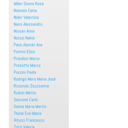
Miller Donna Rose
Nannoni Catia
Nider Valentina
Niero Alessandro
Nissen Anna
Norozi Nahid
Pano Alamán Ana
Pontini Elisa
Prandoni Marco
Presotto Marco
Puccini Paola
Rodrigo Mora Maria Josè
Rozsnyoi Zsuzsanna
Rudvin Mette
Saccone Carlo
Sanna Maria Martin
Thüne Eva-Maria
Vitucci Francesco
Zotti Valeria