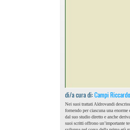
di/a cura di:
Campi Riccard
Nei suoi trattati Aldrovandi descris
fornendo per ciascuna una enorme qua
dal suo studio diretto e anche derivan
suoi scritti offrono un’importante t
sviluppa nel corso della prima età