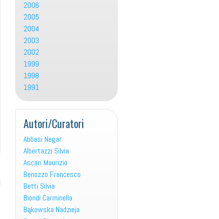
2006
2005
2004
2003
2002
1999
1998
1991
Autori/Curatori
Abbasi Negar
Albertazzi Silvia
Ascari Maurizio
Benozzo Francesco
Betti Silvia
Biondi Carminella
Bąkowska Nadzieja