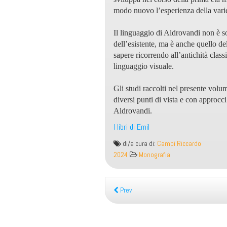
modo nuovo l’esperienza della vari
Il
linguaggio di Aldrovandi non è so
dell’esistente, ma è anche quello d
sapere ricorrendo
all’antichità class
linguaggio visuale.
Gli studi raccolti nel presente vol
diversi punti di vista e con approcc
Aldrovandi.
I libri di Emil
La
di/a cura di:
Campi Riccardo
dimensione
2024
Monografia
transnazionale
di
Ulisse
Prev
Aldrovandi