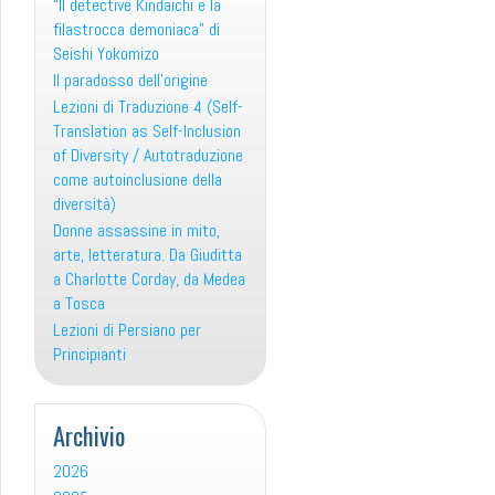
“Il detective Kindaichi e la
filastrocca demoniaca” di
Seishi Yokomizo
Il paradosso dell’origine
Lezioni di Traduzione 4 (Self-
Translation as Self-Inclusion
of Diversity / Autotraduzione
come autoinclusione della
diversità)
Donne assassine in mito,
arte, letteratura. Da Giuditta
a Charlotte Corday, da Medea
a Tosca
Lezioni di Persiano per
Principianti
Archivio
2026