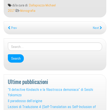
Tierwelten
di/a cura di:
Dallapiazza Michael
und
2017
Monografia
Textwelten
Prev
Next
Ultime pubblicazioni
“Il detective Kindaichi e la filastrocca demoniaca” di Seishi
Yokomizo
Il paradosso dell’origine
Lezioni di Traduzione 4 (Self-Translation as Self-Inclusion of