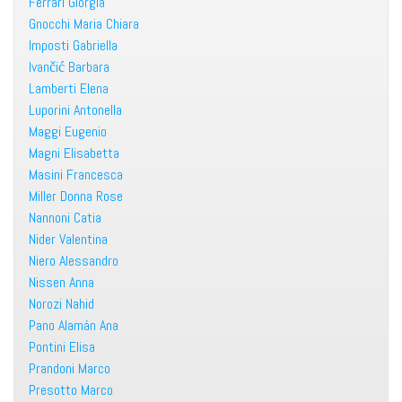
Ferrari Giorgia
Gnocchi Maria Chiara
Imposti Gabriella
Ivančić Barbara
Lamberti Elena
Luporini Antonella
Maggi Eugenio
Magni Elisabetta
Masini Francesca
Miller Donna Rose
Nannoni Catia
Nider Valentina
Niero Alessandro
Nissen Anna
Norozi Nahid
Pano Alamán Ana
Pontini Elisa
Prandoni Marco
Presotto Marco