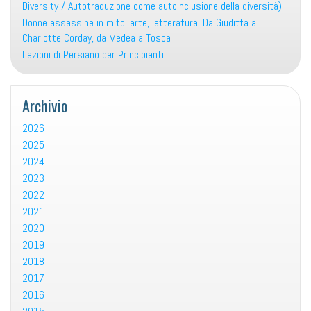
Diversity / Autotraduzione come autoinclusione della diversità)
Donne assassine in mito, arte, letteratura. Da Giuditta a
Charlotte Corday, da Medea a Tosca
Lezioni di Persiano per Principianti
Archivio
2026
2025
2024
2023
2022
2021
2020
2019
2018
2017
2016