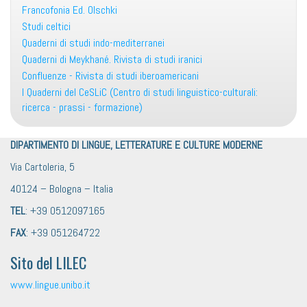
Francofonia Ed. Olschki
Studi celtici
Quaderni di studi indo-mediterranei
Quaderni di Meykhané. Rivista di studi iranici
Confluenze - Rivista di studi iberoamericani
I Quaderni del CeSLiC (Centro di studi linguistico-culturali:
ricerca - prassi - formazione)
DIPARTIMENTO DI LINGUE, LETTERATURE E CULTURE MODERNE
Via Cartoleria, 5
40124 – Bologna – Italia
TEL
: +39 0512097165
FAX
: +39 051264722
Sito del LILEC
www.lingue.unibo.it