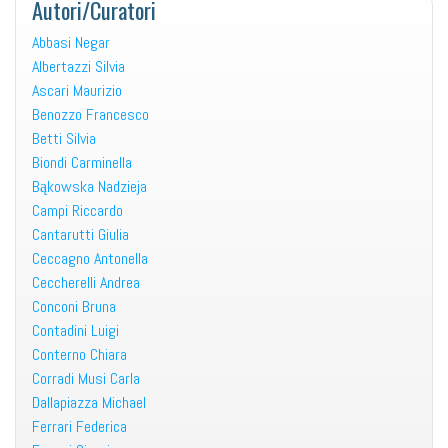
Autori/Curatori
Abbasi Negar
Albertazzi Silvia
Ascari Maurizio
Benozzo Francesco
Betti Silvia
Biondi Carminella
Bąkowska Nadzieja
Campi Riccardo
Cantarutti Giulia
Ceccagno Antonella
Ceccherelli Andrea
Conconi Bruna
Contadini Luigi
Conterno Chiara
Corradi Musi Carla
Dallapiazza Michael
Ferrari Federica