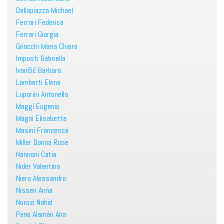
Dallapiazza Michael
Ferrari Federica
Ferrari Giorgia
Gnocchi Maria Chiara
Imposti Gabriella
Ivančić Barbara
Lamberti Elena
Luporini Antonella
Maggi Eugenio
Magni Elisabetta
Masini Francesca
Miller Donna Rose
Nannoni Catia
Nider Valentina
Niero Alessandro
Nissen Anna
Norozi Nahid
Pano Alamán Ana