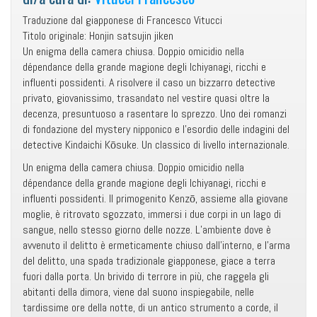
Traduzione dal giapponese di Francesco Vitucci
Titolo originale: Honjin satsujin jiken
Un enigma della camera chiusa. Doppio omicidio nella
dépendance della grande magione degli Ichiyanagi, ricchi e
influenti possidenti. A risolvere il caso un bizzarro detective
privato, giovanissimo, trasandato nel vestire quasi oltre la
decenza, presuntuoso a rasentare lo sprezzo. Uno dei romanzi
di fondazione del mystery nipponico e l’esordio delle indagini del
detective Kindaichi Kōsuke. Un classico di livello internazionale.
Un enigma della camera chiusa. Doppio omicidio nella
dépendance della grande magione degli Ichiyanagi, ricchi e
influenti possidenti. Il primogenito Kenzō, assieme alla giovane
moglie, è ritrovato sgozzato, immersi i due corpi in un lago di
sangue, nello stesso giorno delle nozze. L’ambiente dove è
avvenuto il delitto è ermeticamente chiuso dall’interno, e l’arma
del delitto, una spada tradizionale giapponese, giace a terra
fuori dalla porta. Un brivido di terrore in più, che raggela gli
abitanti della dimora, viene dal suono inspiegabile, nelle
tardissime ore della notte, di un antico strumento a corde, il