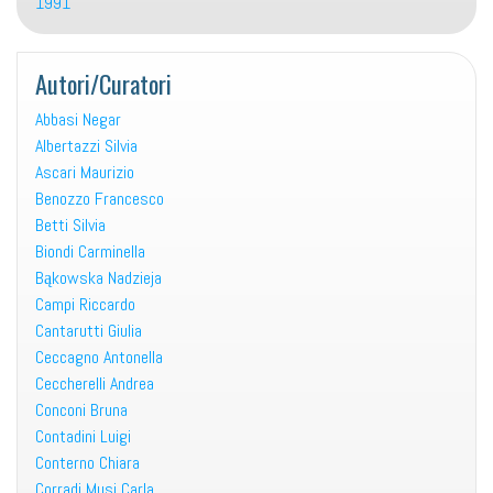
1991
Autori/Curatori
Abbasi Negar
Albertazzi Silvia
Ascari Maurizio
Benozzo Francesco
Betti Silvia
Biondi Carminella
Bąkowska Nadzieja
Campi Riccardo
Cantarutti Giulia
Ceccagno Antonella
Ceccherelli Andrea
Conconi Bruna
Contadini Luigi
Conterno Chiara
Corradi Musi Carla