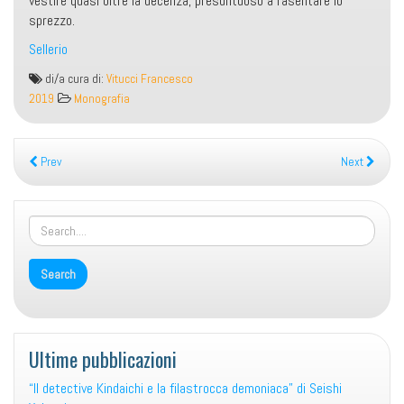
vestire quasi oltre la decenza, presuntuoso a rasentare lo
sprezzo.
Sellerio
Il
di/a cura di:
Vitucci Francesco
detective
2019
Monografia
Kindaichi
Prev
Next
Ultime pubblicazioni
“Il detective Kindaichi e la filastrocca demoniaca” di Seishi