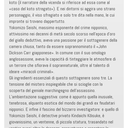
koto (il narratore della vicenda si riferisce ad essa come al
«caso del koto stregato»). E nei dintorni si aggira uno strano
personaggio, il viso sfregiato e solo tre dita nella mano, le cui
impronte si trovano dappertutto.
Yokomizo Seishi, massimo esponente del crime nipponico,
attivissimo nei decenni di metà secolo scorso nell’epoca d’oro
del giallo deduttivo, aveva una passione per il sottogenere della
camera chiusa, tanto da essere soprannominato il «John
Dickson Carr giapponese». In comune con il suo omologo
anglosassone, aveva la capacità di tinteggiare le atmosfere di
un terrore che sfiorava il soprannaturale, oltre al talento di
ideare «miracoli criminali».
Gli ingredienti essenziali di questo sottogenere sono tre. La
tensione del mistero inspiegabile che si scioglie con la
scoperta del geniale marchingegno dell’assassino.
L’ambientazione suggestiva: come è appunto quella inusuale,
tenebrosa, alquanto esotica del mondo dei grandi ex feudatari
nipponici. E infine il fascino del bizzarro investigatore: e quello di
Yokomizo Seishi, il detective privato Kindaichi Kōsuke, è
giovanissimo, un ventenne, di piccola statura, trasandato nel