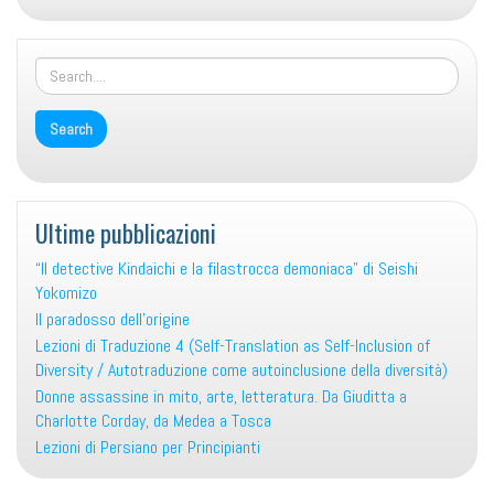
e
altri
scritti
sulla
traduzione
di
Valéry
Larbaud
Ultime pubblicazioni
“Il detective Kindaichi e la filastrocca demoniaca” di Seishi
Yokomizo
Il paradosso dell’origine
Lezioni di Traduzione 4 (Self-Translation as Self-Inclusion of
Diversity / Autotraduzione come autoinclusione della diversità)
Donne assassine in mito, arte, letteratura. Da Giuditta a
Charlotte Corday, da Medea a Tosca
Lezioni di Persiano per Principianti