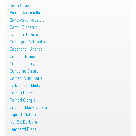
Betti Silvia
Biondi Carminella
Bąkowska Nadzieja
Campi Riccardo
Cantarutti Giulia
Ceccagno Antonella
Ceccherelli Andrea
Conconi Bruna
Contadini Luigi
Conterno Chiara
Corradi Musi Carla
Dallapiazza Michael
Ferrari Federica
Ferrari Giorgia
Gnocchi Maria Chiara
Imposti Gabriella
Ivančić Barbara
Lamberti Elena