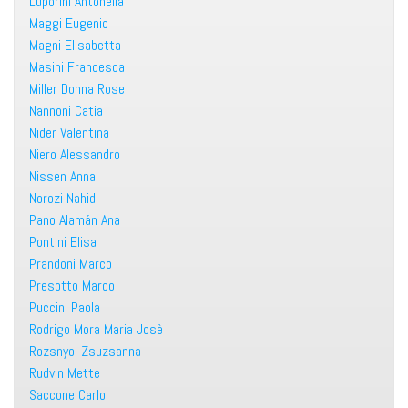
Luporini Antonella
Maggi Eugenio
Magni Elisabetta
Masini Francesca
Miller Donna Rose
Nannoni Catia
Nider Valentina
Niero Alessandro
Nissen Anna
Norozi Nahid
Pano Alamán Ana
Pontini Elisa
Prandoni Marco
Presotto Marco
Puccini Paola
Rodrigo Mora Maria Josè
Rozsnyoi Zsuzsanna
Rudvin Mette
Saccone Carlo