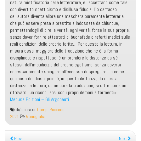
natura mistificatoria della letteratura, e l’accettano come tale,
con divertito scetticismo e disillusa fiducia: l’io cartaceo
dell’autore diventa allora una maschera puramente letteraria,
che può essere presa a prestito e indossata da chiunque,
permettendogli di dire la verità, ogni verità, forse la sua propria,
senza dover fornire attestati di buonafede o referti medici sulle
reali condizioni delle proprie ferite… Per questo la lettura, in
misura assai maggiore della traduzione che ne è la forma
disciplinata e rispettosa, è un prendere le distanze da sé
stessi, dall’impudicizia del proprio egotismo, senza doversi
necessariamente spingere all’eccesso di spregiare l’io come
qualcosa di odioso; poiché, in questa distanza, da questa
distanza, la lettura, come pure la traduzione, si offre come un
ritrovarsi, un riconciliarsi con i propri demoni e tormenti».
Medusa Edizioni – Gli Argonauti
La
di/a cura di:
Campi Riccardo
lettura,
2021
Monografia
un
vizio
impunito
Prev
Next