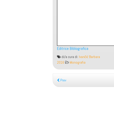
Editrice Bibliografica
Manuale
di/a cura di:
Ivančić Barbara
del
2016
Monografia
traduttore
Prev