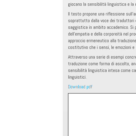
giocano la sensibilità linguistica e la
Il testo propone una riflessione sull’
soprattutto dalla voce dei traduttori 
saggistica in ambito accademico. Si p
dell’empatia e della corporeità nel pr
approccio ermeneutico alla traduzione
costitutivo che i sensi, le emozioni e
Attraverso una serie di esempi concret
traduzione come forma di ascolto, ana
sensibilità linguistica intesa come ca
linguistici.
Download pdf