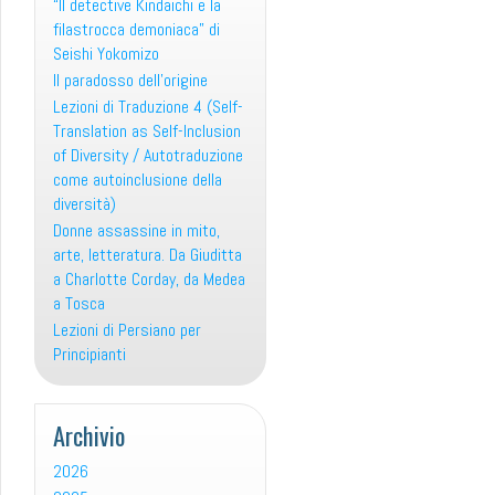
“Il detective Kindaichi e la
filastrocca demoniaca” di
Seishi Yokomizo
Il paradosso dell’origine
Lezioni di Traduzione 4 (Self-
Translation as Self-Inclusion
of Diversity / Autotraduzione
come autoinclusione della
diversità)
Donne assassine in mito,
arte, letteratura. Da Giuditta
a Charlotte Corday, da Medea
a Tosca
Lezioni di Persiano per
Principianti
Archivio
2026