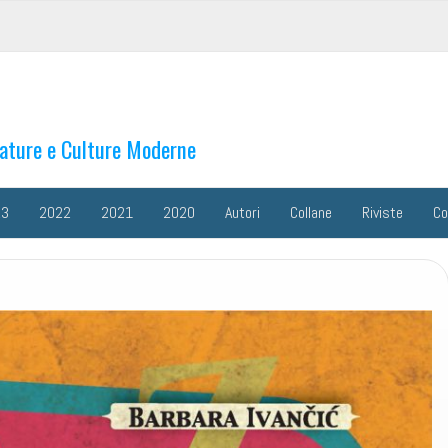
rature e Culture Moderne
23
2022
2021
2020
Autori
Collane
Riviste
Co