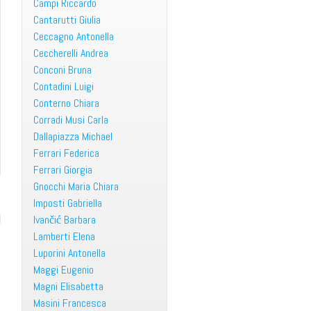
Campi Riccardo
Cantarutti Giulia
Ceccagno Antonella
Ceccherelli Andrea
Conconi Bruna
Contadini Luigi
Conterno Chiara
Corradi Musi Carla
Dallapiazza Michael
Ferrari Federica
Ferrari Giorgia
Gnocchi Maria Chiara
Imposti Gabriella
Ivančić Barbara
Lamberti Elena
Luporini Antonella
Maggi Eugenio
Magni Elisabetta
Masini Francesca