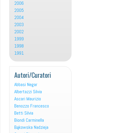
2006
2005
2004
2003
2002
1999
1998
1991
Autori/Curatori
Abbasi Negar
Albertazzi Silvia
Ascari Maurizio
Benozzo Francesco
Betti Silvia
Biondi Carminella
Bąkowska Nadzieja