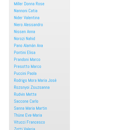
Miller Donna Rose
Nannoni Catia
Nider Valentina
Niero Alessandro
Nissen Anna
Norozi Nahid
Pano Alamán Ana
Pontini Elisa
Prandoni Marco
Presotto Marco
Puccini Paola
Rodrigo Mora Maria Josè
Rozsnyoi Zsuzsanna
Rudvin Mette
Saccone Carlo
Sanna Maria Martin
Thüne Eva-Maria
Vitucci Francesco
Zotti Valeria