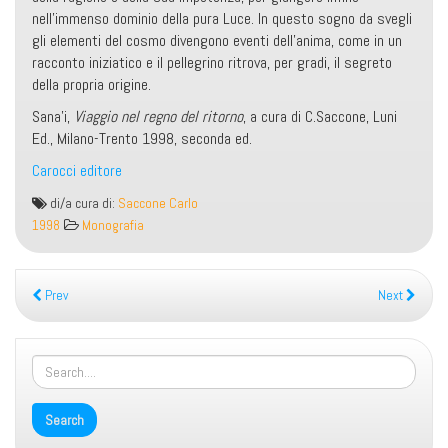
nell’immenso dominio della pura Luce. In questo sogno da svegli
gli elementi del cosmo divengono eventi dell’anima, come in un
racconto iniziatico e il pellegrino ritrova, per gradi, il segreto
della propria origine.
Sana’i,
Viaggio nel regno del ritorno
, a cura di C.Saccone, Luni
Ed., Milano-Trento 1998, seconda ed.
Carocci editore
Viaggio
di/a cura di:
Saccone Carlo
nel
1998
Monografia
regno
del
ritorno
Prev
Next