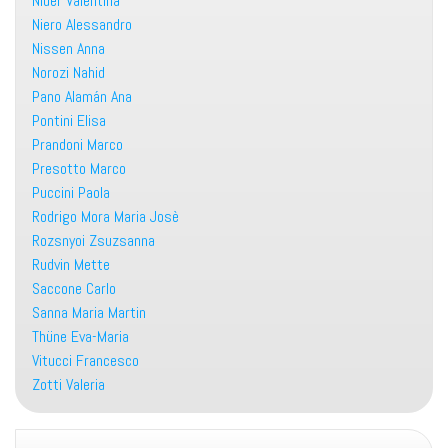
Nider Valentina
Niero Alessandro
Nissen Anna
Norozi Nahid
Pano Alamán Ana
Pontini Elisa
Prandoni Marco
Presotto Marco
Puccini Paola
Rodrigo Mora Maria Josè
Rozsnyoi Zsuzsanna
Rudvin Mette
Saccone Carlo
Sanna Maria Martin
Thüne Eva-Maria
Vitucci Francesco
Zotti Valeria