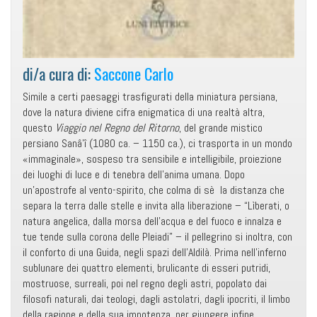
di/a cura di:
Saccone Carlo
Simile a certi paesaggi trasfigurati della miniatura persiana,
dove la natura diviene cifra enigmatica di una realtà altra,
questo
Viaggio nel Regno del Ritorno
, del grande mistico
persiano Sanâ’î (1080 ca. – 1150 ca.), ci trasporta in un mondo
«immaginale», sospeso tra sensibile e intelligibile, proiezione
dei luoghi di luce e di tenebra dell’anima umana. Dopo
un’apostrofe al vento-spirito, che colma di sè la distanza che
separa la terra dalle stelle e invita alla liberazione – “Lìberati, o
natura angelica, dalla morsa dell’acqua e del fuoco e innalza e
tue tende sulla corona delle Pleiadi” – il pellegrino si inoltra, con
il conforto di una Guida, negli spazi dell’Aldilà. Prima nell’inferno
sublunare dei quattro elementi, brulicante di esseri putridi,
mostruose, surreali, poi nel regno degli astri, popolato dai
filosofi naturali, dai teologi, dagli astolatri, dagli ipocriti, il limbo
della ragione e della sua impotenza, per giungere infine