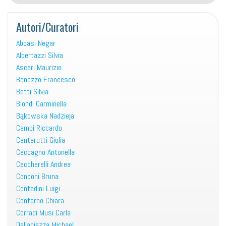
Autori/Curatori
Abbasi Negar
Albertazzi Silvia
Ascari Maurizio
Benozzo Francesco
Betti Silvia
Biondi Carminella
Bąkowska Nadzieja
Campi Riccardo
Cantarutti Giulia
Ceccagno Antonella
Ceccherelli Andrea
Conconi Bruna
Contadini Luigi
Conterno Chiara
Corradi Musi Carla
Dallapiazza Michael