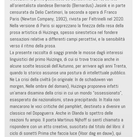
all’orientalista olandese Bernardo (Bernardus) Jasink e in parte
censurata da Delio Cantimori, la seconda a opera di Franco
Paris (Newton Company, 1992), rivista per Feltrinelli nel 2020.
Nella versione di Paris si apprezzano la finezza della resa della
prosa artistica di Huizinga, spesso sinestetica nel fondere
sensazioni relative a differenti campi percettivi, e la sensibilità
verso il ritmo della prosa.
La presente raccolta di saggi prende le mosse dagli interessi
linguistici del primo Huizinga, di cui si trova traccia anche in
alcune scelte lessicali dell’Autunno, per arrivare agli anni Trenta,
quando lo storico assunse una postura di intellettuale pubblico.
Ne La crisi della civiltà (in originale: In de schaduwen van
morgen, Nelle ombre del domani), Huizinga proponeva infatti
un’amara disamina della crisi in cui un mondo “ossessionato”,
esasperato dai nazionalismi, stava precipitando. In Italia non
mancarono le voci critiche del pamphlet, destinato a divenire un
classico nel Dopoguerra. Anche in Olanda lo spettro delle
reazioni fu ampio. Il poeta Martinus Nijhoff si sentì chiamato a
rispondere con un atto creativo, suscitato dal titolo del libro: il
ciclo di sonetti Prima che faccia luce (Voor dag en dauw), qui