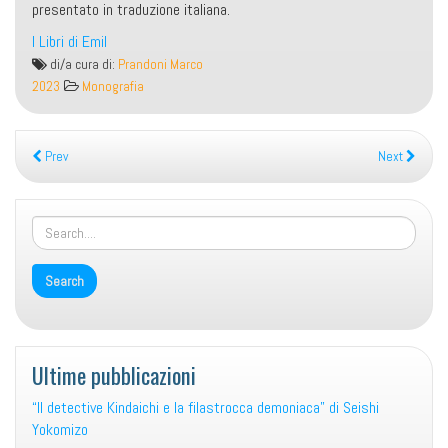
presentato in traduzione italiana.
I Libri di Emil
Johan
di/a cura di:
Prandoni Marco
Huizinga
2023
Monografia
a
cent’anni
dall’Autunno
Prev
Next
del
Medioevo
Ultime pubblicazioni
“Il detective Kindaichi e la filastrocca demoniaca” di Seishi
Yokomizo