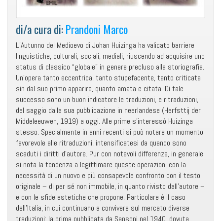
di/a cura di:
Prandoni Marco
L’Autunno del Medioevo di Johan Huizinga ha valicato barriere
linguistiche, culturali, sociali, mediali, riuscendo ad acquisire uno
status di classico “globale” in genere precluso alla storiografia.
Un’opera tanto eccentrica, tanto stupefacente, tanto criticata
sin dal suo primo apparire, quanto amata e citata. Di tale
successo sono un buon indicatore le traduzioni, e ritraduzioni,
del saggio dalla sua pubblicazione in neerlandese (Herfsttij der
Middeleeuwen, 1919) a oggi. Alle prime s’interessò Huizinga
stesso. Specialmente in anni recenti si può notare un momento
favorevole alle ritraduzioni, intensificatesi da quando sono
scaduti i diritti d’autore. Pur con notevoli differenze, in generale
si nota la tendenza a legittimare queste operazioni con la
necessità di un nuovo e più consapevole confronto con il testo
originale – di per sé non immobile, in quanto rivisto dall’autore –
e con le sfide estetiche che propone. Particolare è il caso
dell’Italia, in cui continuano a convivere sul mercato diverse
traduzioni: la prima pubblicata da Sansoni nel 1940, dovuta