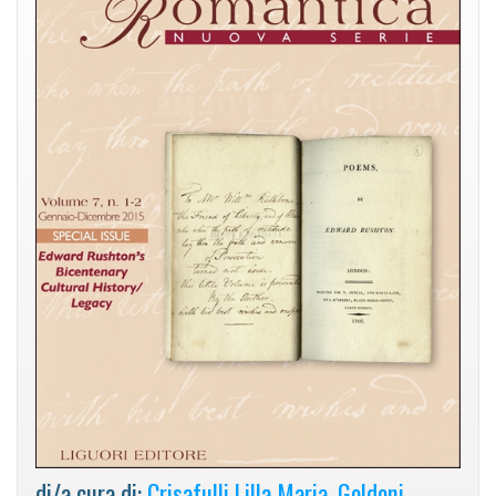
di/a cura di:
Crisafulli Lilla Maria
,
Goldoni