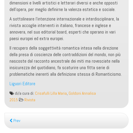
dimensioni e livelli artistici e letterari diversi e anche opposti
dell’opera, per meglio definirne la valenza estetica e sociale.
A sottolineare l’intenzione internazionale e interdisciplinare, la
rivista accoglie interventi in italiano, francese e inglese e
annovera, nel suo editorial board, esperti che operano in vari
paesi europei ed extra europei.
Il recupero della soggettività romantica intesa nella direzione
della presa di coscienza delle contraddizioni del mondo, non più
nascoste dal racconto ancestrale dei miti ma rovesciate nella
insicurezza del quotidiano, fa scaturire una fitta serie di
problematiche inerenti alla definizione stessa di Romanticismo.
Liguori Editore
La
di/a cura di:
Crisafulli Lilla Maria
,
Goldoni Annalisa
questione
2015
Rivista
romantica
Prev