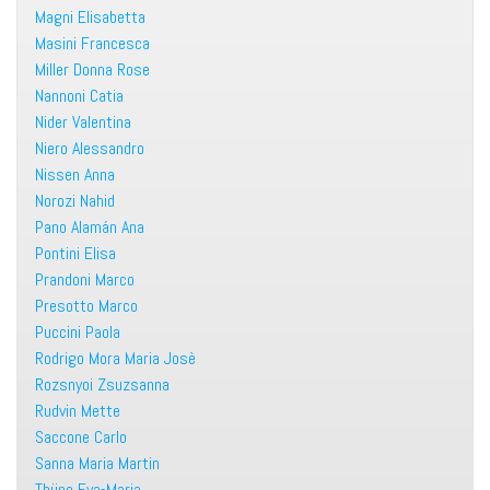
Magni Elisabetta
Masini Francesca
Miller Donna Rose
Nannoni Catia
Nider Valentina
Niero Alessandro
Nissen Anna
Norozi Nahid
Pano Alamán Ana
Pontini Elisa
Prandoni Marco
Presotto Marco
Puccini Paola
Rodrigo Mora Maria Josè
Rozsnyoi Zsuzsanna
Rudvin Mette
Saccone Carlo
Sanna Maria Martin
Thüne Eva-Maria