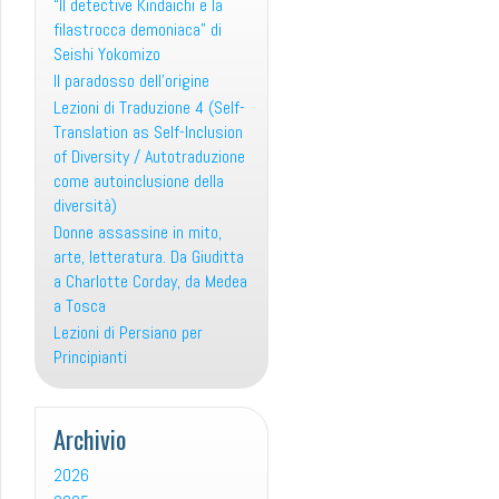
“Il detective Kindaichi e la
filastrocca demoniaca” di
Seishi Yokomizo
Il paradosso dell’origine
Lezioni di Traduzione 4 (Self-
Translation as Self-Inclusion
of Diversity / Autotraduzione
come autoinclusione della
diversità)
Donne assassine in mito,
arte, letteratura. Da Giuditta
a Charlotte Corday, da Medea
a Tosca
Lezioni di Persiano per
Principianti
Archivio
2026