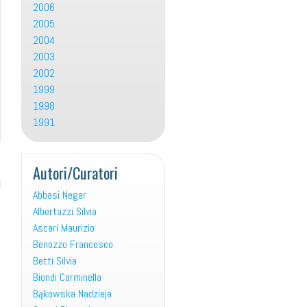
2006
2005
2004
2003
2002
1999
1998
1991
Autori/Curatori
Abbasi Negar
Albertazzi Silvia
Ascari Maurizio
Benozzo Francesco
Betti Silvia
Biondi Carminella
Bąkowska Nadzieja