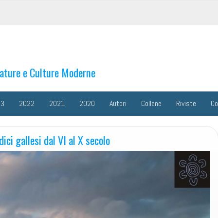
rature e Culture Moderne
23
2022
2021
2020
Autori
Collane
Riviste
Co
ici gallesi dal VI al X secolo