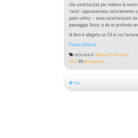
che caratterizzò per millenni la nost
‘testi’ rappresentano naturalmente so
poeti celtici – sono caratterizzati da
paesaggio fisico, e da un profondo an
Al libro è allegato un CD in cui l’auto
Forum Editrice
Poeti
di/a cura di:
Benozzo Francesco
della
2022
Monografia
marea.
Canti
bardici
Prev
gallesi
dal
VI
al
X
secolo