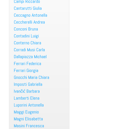
Campi Riccardo
Cantarutti Giulia
Ceccagno Antonella
Ceccherelli Andrea
Conconi Bruna
Contadini Luigi
Conterno Chiara
Corradi Musi Carla
Dallapiazza Michael
Ferrari Federica
Ferrari Giorgia
Gnocchi Maria Chiara
Imposti Gabriella
Ivančić Barbara
Lamberti Elena
Luporini Antonella
Maggi Eugenio
Magni Elisabetta
Masini Francesca