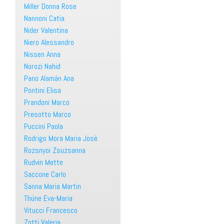
Miller Donna Rose
Nannoni Catia
Nider Valentina
Niero Alessandro
Nissen Anna
Norozi Nahid
Pano Alamán Ana
Pontini Elisa
Prandoni Marco
Presotto Marco
Puccini Paola
Rodrigo Mora Maria Josè
Rozsnyoi Zsuzsanna
Rudvin Mette
Saccone Carlo
Sanna Maria Martin
Thüne Eva-Maria
Vitucci Francesco
Zotti Valeria