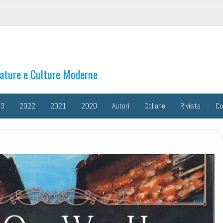
rature e Culture Moderne
23
2022
2021
2020
Autori
Collane
Riviste
Co