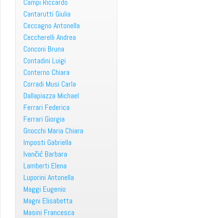
Campi Riccardo
Cantarutti Giulia
Ceccagno Antonella
Ceccherelli Andrea
Conconi Bruna
Contadini Luigi
Conterno Chiara
Corradi Musi Carla
Dallapiazza Michael
Ferrari Federica
Ferrari Giorgia
Gnocchi Maria Chiara
Imposti Gabriella
Ivančić Barbara
Lamberti Elena
Luporini Antonella
Maggi Eugenio
Magni Elisabetta
Masini Francesca