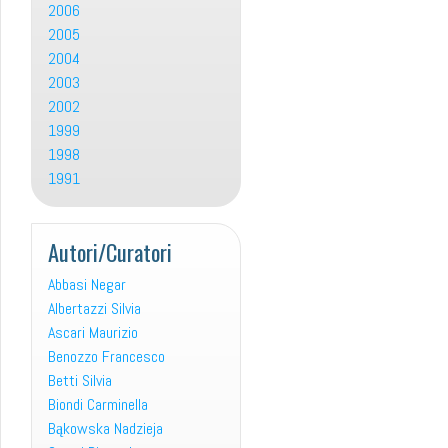
2006
2005
2004
2003
2002
1999
1998
1991
Autori/Curatori
Abbasi Negar
Albertazzi Silvia
Ascari Maurizio
Benozzo Francesco
Betti Silvia
Biondi Carminella
Bąkowska Nadzieja