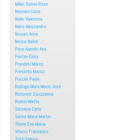
Miller Donna Rose
Nannoni Catia
Nider Valentina
Niero Alessandro
Nissen Anna
Norozi Nahid
Pano Alamán Ana
Pontini Elisa
Prandoni Marco
Presotto Marco
Puccini Paola
Rodrigo Mora Maria Josè
Rozsnyoi Zsuzsanna
Rudvin Mette
Saccone Carlo
Sanna Maria Martin
Thüne Eva-Maria
Vitucci Francesco
Zotti Valeria