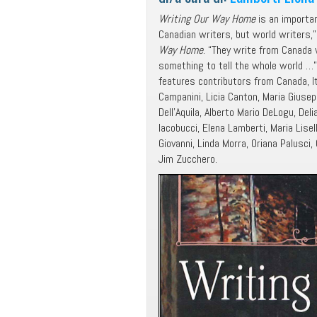
Writing Our Way Home
is an importan
Canadian writers, but world writers,”
Way Home
. “They write from Canada w
something to tell the whole world …” 
features contributors from Canada, I
Campanini, Licia Canton, Maria Giuse
Dell’Aquila, Alberto Mario DeLogu, Deli
Iacobucci, Elena Lamberti, Maria Lisel
Giovanni, Linda Morra, Oriana Palusci,
Jim Zucchero.