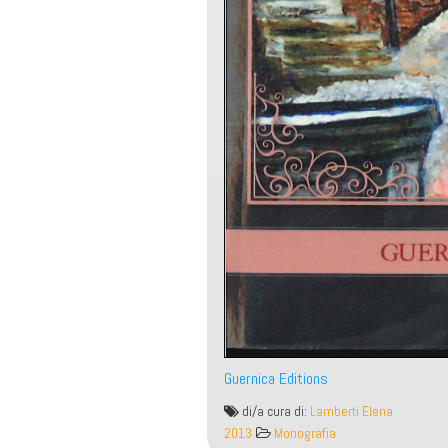
Guernica Editions
Writing
di/a cura di:
Lamberti Elena
Our
2013
Monografia