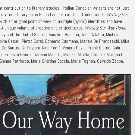
t contribution to literary studies. “Italian-Canadian writers are not just
 states literary critic Elena Lamberti in the introduction to
Writing Our
ith an original point of view on multiple (hybrid) identities and have
A unique volume of creative and critical texts,
Writing Our Way Home
taly and the United States: Annalisa Bonomo, John Calabro, Michele
ppina Cesari, Pietro Corsi, Domenic Cusmano, Marisa De Franceschi, Mike
a De Santis, Gil Fagiani, Nino Famà, Venera Fazio, Frank Giorno, Gabriella
la, Ernesto Livorni, Darlene Madott, Michael Mirolla, Caroline Morgan Di
 Gianna Patriarca, Maria Cristina Seccia, Maria Tognan, Osvaldo Zappa,