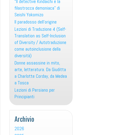
“Il detective Kindaichi e la
filastrocca demoniaca” di
Seishi Yokomizo
Il paradosso dell’origine
Lezioni di Traduzione 4 (Self-
Translation as Self-Inclusion
of Diversity / Autotraduzione
come autoinclusione della
diversità)
Donne assassine in mito,
arte, letteratura. Da Giuditta
a Charlotte Corday, da Medea
a Tosca
Lezioni di Persiano per
Principianti
Archivio
2026