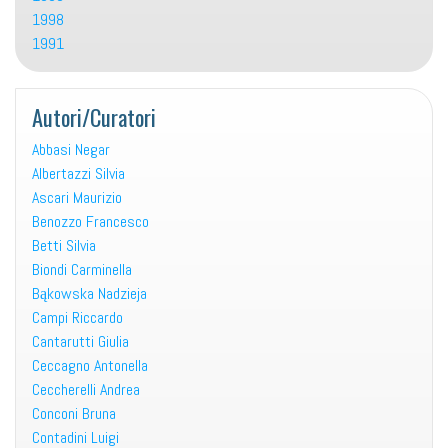
1998
1991
Autori/Curatori
Abbasi Negar
Albertazzi Silvia
Ascari Maurizio
Benozzo Francesco
Betti Silvia
Biondi Carminella
Bąkowska Nadzieja
Campi Riccardo
Cantarutti Giulia
Ceccagno Antonella
Ceccherelli Andrea
Conconi Bruna
Contadini Luigi