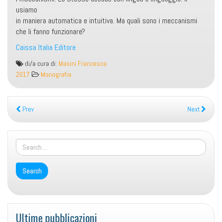
usiamo
in maniera automatica e intuitiva. Ma quali sono i meccanismi
che li fanno funzionare?
Caissa Italia Editore
Tutto
di/a cura di:
Masini Francesca
ciò
2017
Monografia
che
hai
sempre
Prev
Next
voluto
sapere
sul
linguaggio
e
sulle
lingue
Ultime pubblicazioni