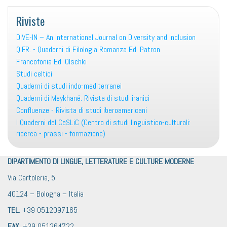
Riviste
DIVE-IN – An International Journal on Diversity and Inclusion
Q.F.R. - Quaderni di Filologia Romanza Ed. Patron
Francofonia Ed. Olschki
Studi celtici
Quaderni di studi indo-mediterranei
Quaderni di Meykhané. Rivista di studi iranici
Confluenze - Rivista di studi iberoamericani
I Quaderni del CeSLiC (Centro di studi linguistico-culturali:
ricerca - prassi - formazione)
DIPARTIMENTO DI LINGUE, LETTERATURE E CULTURE MODERNE
Via Cartoleria, 5
40124 – Bologna – Italia
TEL
: +39 0512097165
FAX
: +39 051264722