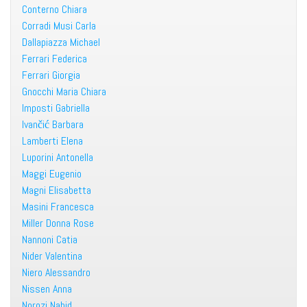
Conterno Chiara
Corradi Musi Carla
Dallapiazza Michael
Ferrari Federica
Ferrari Giorgia
Gnocchi Maria Chiara
Imposti Gabriella
Ivančić Barbara
Lamberti Elena
Luporini Antonella
Maggi Eugenio
Magni Elisabetta
Masini Francesca
Miller Donna Rose
Nannoni Catia
Nider Valentina
Niero Alessandro
Nissen Anna
Norozi Nahid