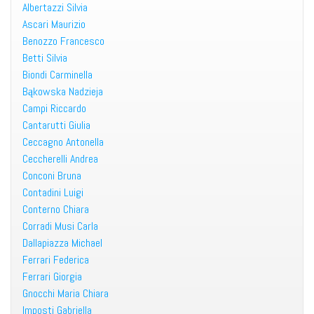
Albertazzi Silvia
Ascari Maurizio
Benozzo Francesco
Betti Silvia
Biondi Carminella
Bąkowska Nadzieja
Campi Riccardo
Cantarutti Giulia
Ceccagno Antonella
Ceccherelli Andrea
Conconi Bruna
Contadini Luigi
Conterno Chiara
Corradi Musi Carla
Dallapiazza Michael
Ferrari Federica
Ferrari Giorgia
Gnocchi Maria Chiara
Imposti Gabriella