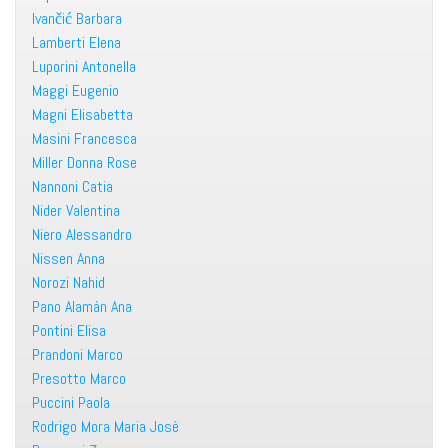
Ivančić Barbara
Lamberti Elena
Luporini Antonella
Maggi Eugenio
Magni Elisabetta
Masini Francesca
Miller Donna Rose
Nannoni Catia
Nider Valentina
Niero Alessandro
Nissen Anna
Norozi Nahid
Pano Alamán Ana
Pontini Elisa
Prandoni Marco
Presotto Marco
Puccini Paola
Rodrigo Mora Maria Josè