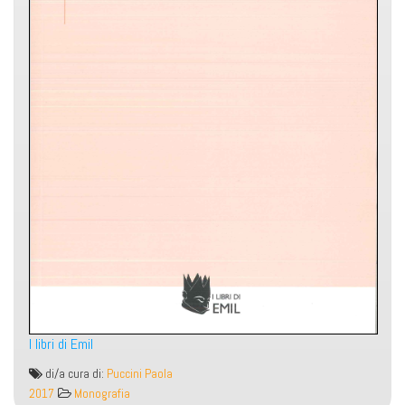
I libri di Emil
Langue
di/a cura di:
Puccini Paola
et
2017
Monografia