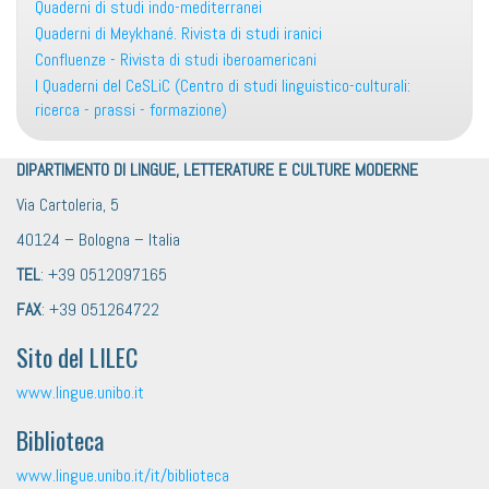
Quaderni di studi indo-mediterranei
Quaderni di Meykhané. Rivista di studi iranici
Confluenze - Rivista di studi iberoamericani
I Quaderni del CeSLiC (Centro di studi linguistico-culturali:
ricerca - prassi - formazione)
DIPARTIMENTO DI LINGUE, LETTERATURE E CULTURE MODERNE
Via Cartoleria, 5
40124 – Bologna – Italia
TEL
: +39 0512097165
FAX
: +39 051264722
Sito del LILEC
www.lingue.unibo.it
Biblioteca
www.lingue.unibo.it/it/biblioteca